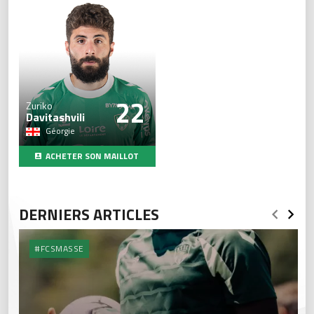
22
Zuriko
Davitashvili
Géorgie
ACHETER SON MAILLOT
DERNIERS ARTICLES
#FCSMASSE