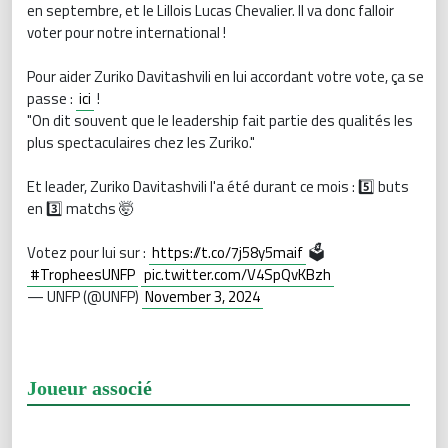
en septembre, et le Lillois Lucas Chevalier. Il va donc falloir
voter pour notre international !
Pour aider Zuriko Davitashvili en lui accordant votre vote, ça se
passe :
ici
!
"On dit souvent que le leadership fait partie des qualités les
plus spectaculaires chez les Zuriko."
Et leader, Zuriko Davitashvili l'a été durant ce mois : 5️⃣ buts
en 3️⃣ matchs 🤯
Votez pour lui sur :
https://t.co/7j58y5maif
🗳️
#TropheesUNFP
pic.twitter.com/V4SpQvKBzh
— UNFP (@UNFP)
November 3, 2024
Joueur associé