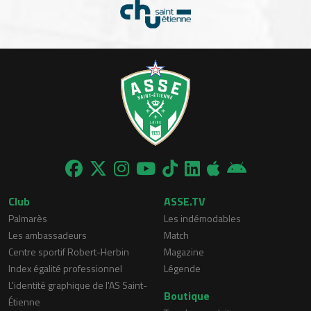
Club
ASSE.TV
Palmarès
Les indémodables
Les ambassadeurs
Match
Centre sportif Robert-Herbin
Magazine
Index égalité professionnel
Légende
L'identité graphique de l'AS Saint-
Boutique
Étienne