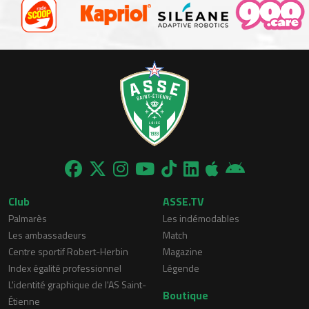
Club
ASSE.TV
Palmarès
Les indémodables
Les ambassadeurs
Match
Centre sportif Robert-Herbin
Magazine
Index égalité professionnel
Légende
L'identité graphique de l'AS Saint-
Boutique
Étienne