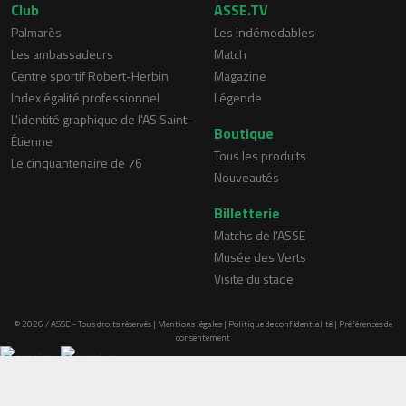
Club
ASSE.TV
Palmarès
Les indémodables
Les ambassadeurs
Match
Centre sportif Robert-Herbin
Magazine
Index égalité professionnel
Légende
L'identité graphique de l'AS Saint-
Boutique
Étienne
Tous les produits
Le cinquantenaire de 76
Nouveautés
Billetterie
Matchs de l'ASSE
Musée des Verts
Visite du stade
© 2026 / ASSE - Tous droits réservés |
Mentions légales
|
Politique de confidentialité
|
Préférences de
consentement