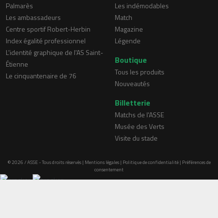
Palmarès
Les indémodables
Les ambassadeurs
Match
Centre sportif Robert-Herbin
Magazine
Index égalité professionnel
Légende
L'identité graphique de l'AS Saint-
Boutique
Étienne
Tous les produits
Le cinquantenaire de 76
Nouveautés
Billetterie
Matchs de l'ASSE
Musée des Verts
Visite du stade
© 2026 / ASSE - Tous droits réservés |
Mentions légales
|
Politique de confidentialité
|
Préférences de
consentement