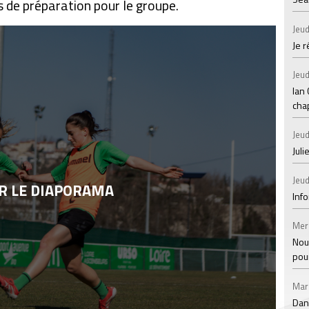
s de préparation pour le groupe.
Jeud
Je 
Jeud
Ian
chap
Jeud
Juli
Jeud
R LE DIAPORAMA
Inf
Mer
Nou
pou
Mar
Dan