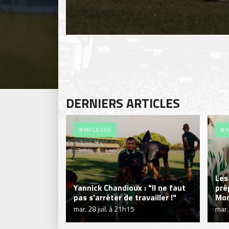
DERNIERS ARTICLES
#MFCASSE
#M
Les
Yannick Chandioux : "Il ne faut
pré
pas s'arrêter de travailler !"
Mon
mar. 28 juil. à 21h15
mar.