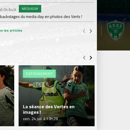
MEDIADAY
AB
di 04 Août
Samedi 01 Août
 backstages du media day en photos des Verts !
20 600 abonnés : l'AS
s les articles
ENTRAÎNEMENT
ENTRAÎNEME
La séance des Vertes en
Séance en so
images !
Vertes !
ven. 24 juil. à 13h28
jeu. 23 juil. à 