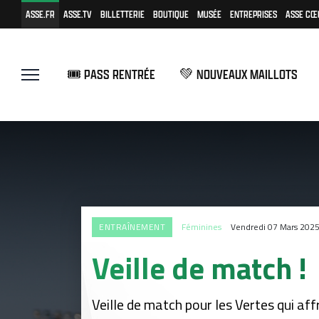
ASSE.FR
ASSE.TV
BILLETTERIE
BOUTIQUE
MUSÉE
ENTREPRISES
ASSE CŒ
🎟️ PASS RENTRÉE
💚 NOUVEAUX MAILLOTS
ENTRAÎNEMENT
Féminines
Vendredi 07 Mars 202
Veille de match !
Veille de match pour les Vertes qui af