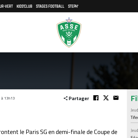
UR-VERT
KIDS'CLUB
STAGES FOOTBALL
STEPH'
Fi
Partager
5 à 13h13
Jeud
Tif
frontent le Paris SG en demi-finale de Coupe de
Jeud
Séan