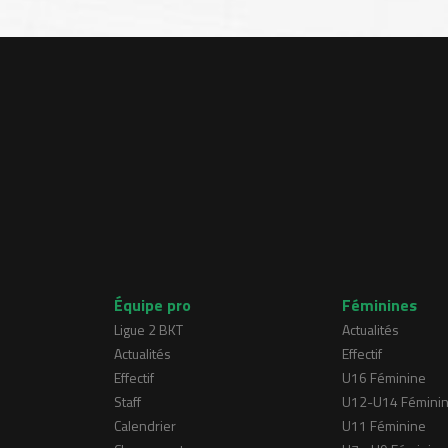
Équipe pro
Féminines
Ligue 2 BKT
Actualités
Actualités
Effectif
Effectif
U16 Féminine
Staff
U12-U14 Fémini
Calendrier
U11 Féminine