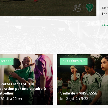
Mar
Les
tou
FCASSE
ENTRAÎNEMENT
 Vertes lancent leur
paration par une victoire à
tpellier
Veille de #MHSCASSE !
 28 juil. à 20h54
lun. 27 juil. à 12h22