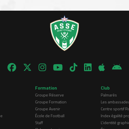
Formation
Club
Groupe Réserve
Palmarès
Groupe Formation
Les ambassade
Groupe Avenir
Centre sportif 
ne
École de Football
Index égalité pr
Staff
L'identité graphi