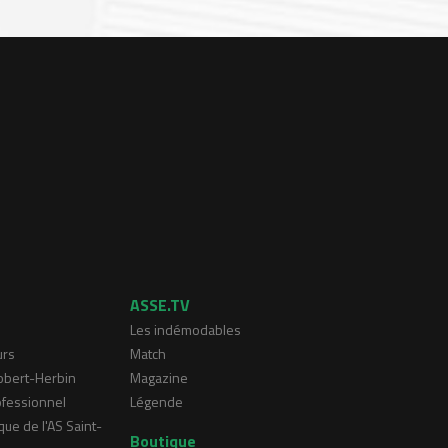
ASSE.TV
Les indémodables
urs
Match
Robert-Herbin
Magazine
ofessionnel
Légende
que de l'AS Saint-
Boutique