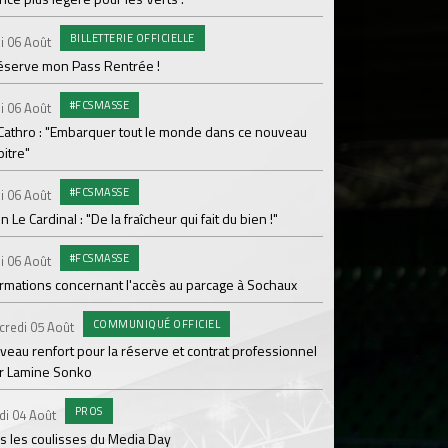
Le programme de la 
BILLETTERIE OFFICIELLE
i 06 Août
#FCS
Lundi 03 Août
réserve mon Pass Rentrée !
Parcage complet pou
#FCSMASSE
i 06 Août
#ASS
Lundi 03 Août
 Cathro : "Embarquer tout le monde dans ce nouveau
itre"
Le dernier match de
#FCSMASSE
i 06 Août
Dimanche 02 Août
en Le Cardinal : "De la fraîcheur qui fait du bien !"
Le point sur l'effecti
#FCSMASSE
PR
i 06 Août
Samedi 01 Août
ormations concernant l'accès au parcage à Sochaux
Ian Cathro : "La sem
vont commencer"
COMMUNIQUÉ OFFICIEL
credi 05 Août
#A
Samedi 01 Août
veau renfort pour la réserve et contrat professionnel
r Lamine Sonko
Une victoire contre V
PROS
#A
di 04 Août
Samedi 01 Août
s les coulisses du Media Day
ASSE - Venise en dir