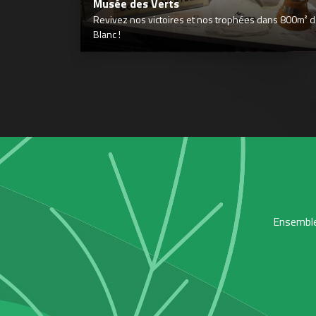
Musée des Verts
Revivez nos victoires et nos trophées dans 800m² déd
Blanc !
Ensemble,