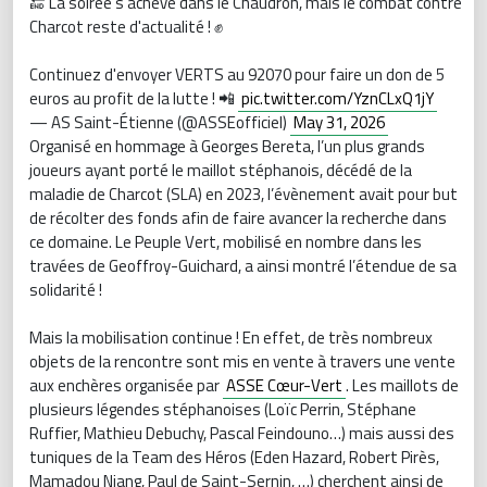
🔚 La soirée s'achève dans le Chaudron, mais le combat contre
Charcot reste d'actualité ! ✊
Continuez d'envoyer VERTS au 92070 pour faire un don de 5
euros au profit de la lutte ! 📲
pic.twitter.com/YznCLxQ1jY
— AS Saint-Étienne (@ASSEofficiel)
May 31, 2026
Organisé en hommage à Georges Bereta, l’un plus grands
joueurs ayant porté le maillot stéphanois, décédé de la
maladie de Charcot (SLA) en 2023, l’évènement avait pour but
de récolter des fonds afin de faire avancer la recherche dans
ce domaine. Le Peuple Vert, mobilisé en nombre dans les
travées de Geoffroy-Guichard, a ainsi montré l’étendue de sa
solidarité !
Mais la mobilisation continue ! En effet, de très nombreux
objets de la rencontre sont mis en vente à travers une vente
aux enchères organisée par
ASSE Cœur-Vert
. Les maillots de
plusieurs légendes stéphanoises (Loïc Perrin, Stéphane
Ruffier, Mathieu Debuchy, Pascal Feindouno…) mais aussi des
tuniques de la Team des Héros (Eden Hazard, Robert Pirès,
Mamadou Niang, Paul de Saint-Sernin, …) cherchent ainsi de