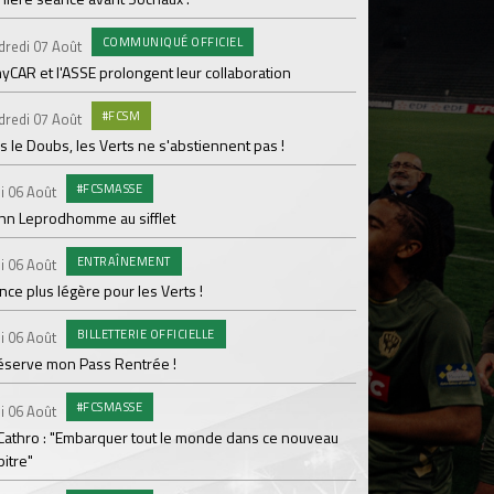
pour Lamine Sonko
COMMUNIQUÉ OFFICIEL
dredi 07 Août
PRO
Mardi 04 Août
yCAR et l'ASSE prolongent leur collaboration
Dans les coulisses 
#FCSM
dredi 07 Août
MED
Mardi 04 Août
 le Doubs, les Verts ne s'abstiennent pas !
Les backstages du m
#FCSMASSE
i 06 Août
GROU
Lundi 03 Août
enn Leprodhomme au sifflet
Les Verts sur le po
ENTRAÎNEMENT
Ploufragan
i 06 Août
ce plus légère pour les Verts !
AGE
Lundi 03 Août
BILLETTERIE OFFICIELLE
Le programme de la 
i 06 Août
réserve mon Pass Rentrée !
#FCS
Lundi 03 Août
#FCSMASSE
Parcage complet pou
i 06 Août
 Cathro : "Embarquer tout le monde dans ce nouveau
#ASS
Lundi 03 Août
itre"
Le dernier match de