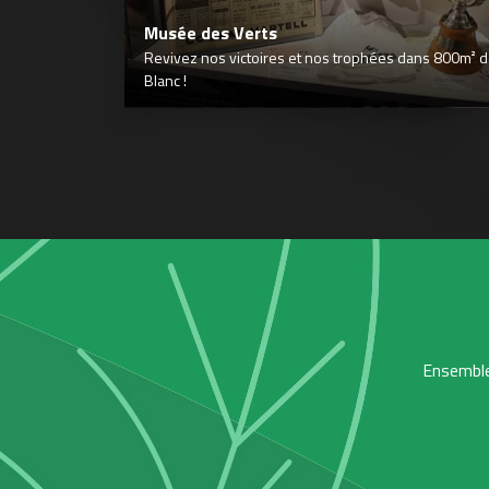
Musée des Verts
Revivez nos victoires et nos trophées dans 800m² déd
Blanc !
Ensemble,