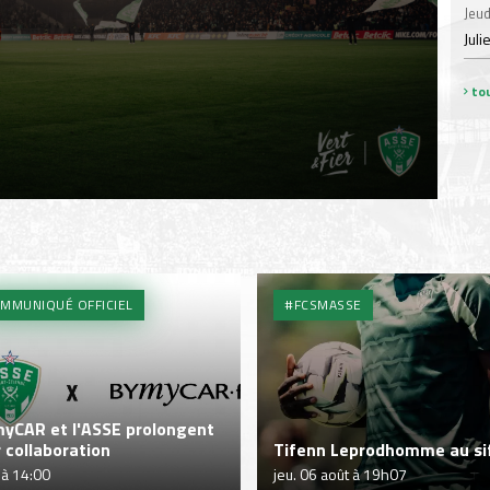
Jeud
Juli
tou
MMUNIQUÉ OFFICIEL
#FCSMASSE
yCAR et l'ASSE prolongent
r collaboration
Tifenn Leprodhomme au sif
 à 14:00
jeu. 06 août à 19h07