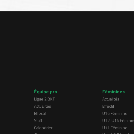
Équipe pro
Féminines
Ligue 2 BKT
Actualités
Actualités
Effectif
Effectif
U16 Féminine
Staff
U12-U14 Fémini
Calendrier
U11 Féminine