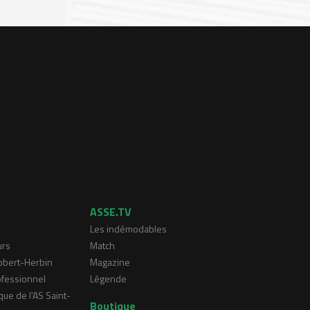
ASSE.TV
Les indémodables
urs
Match
Robert-Herbin
Magazine
ofessionnel
Légende
que de l'AS Saint-
Boutique