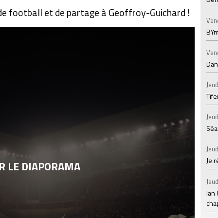
de football et de partage à Geoffroy-Guichard !
Ven
BYm
Ven
Dans
Jeud
Tif
Jeud
Séan
Jeud
Je 
R LE DIAPORAMA
Jeud
Ian
chap