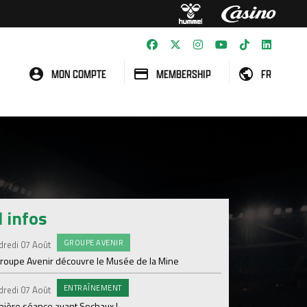
MON COMPTE
MEMBERSHIP
FR
l infos
GROUPE AVENIR
#FCS
dredi 07 Août
Jeudi 06 Août
groupe Avenir découvre le Musée de la Mine
Informations concern
ENTRAÎNEMENT
C
dredi 07 Août
Mercredi 05 Août
nière séance avant Sochaux !
Nouveau renfort pour