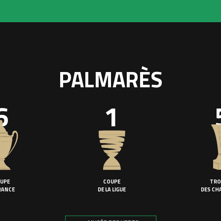
PALMARÈS
6
1
UPE
COUPE
TRO
RANCE
DE LA LIGUE
DES CH