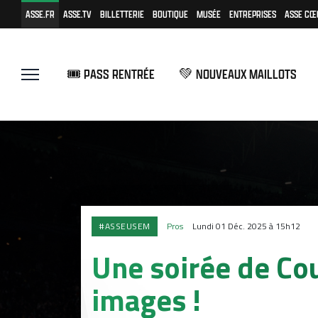
ASSE.FR
ASSE.TV
BILLETTERIE
BOUTIQUE
MUSÉE
ENTREPRISES
ASSE CŒ
🎟️ PASS RENTRÉE
💚 NOUVEAUX MAILLOTS
#ASSEUSEM
Pros
Lundi 01 Déc. 2025 à 15h12
Une soirée de Co
images !