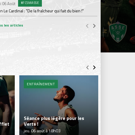
#FCSMASSE
i 06 Août
Dimanche 02 Août
en Le Cardinal : "De la fraîcheur qui fait du bien !"
Le point sur l'effecti
s les articles
ENTRAÎNEMENT
BILLETTERIE 
Séance plus légère pour les
flet
Verts !
Je réserve m
jeu. 06 août à 18h03
jeu. 06 août à 