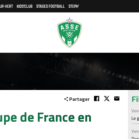
UR-VERT
KIDS'CLUB
STAGES FOOTBALL
STEPH'
Fi
Partager
upe de France en
Ven
Le 
Ven
Der