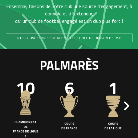
Ensemble, faisons de notre club une source d'engagement, à
domicile et à l'extérieur,
car un club de football engagé est un club plus fort !
> DÉCOUVREZ NOS ENGAGEMENTS ET NOTRE DÉMARCHE RSE
PALMARÈS
10
6
1
CHAMPIONNAT
COUPE
COUPE
DE
DE FRANCE
DE LA LIGUE
FRANCE DE LIGUE
1