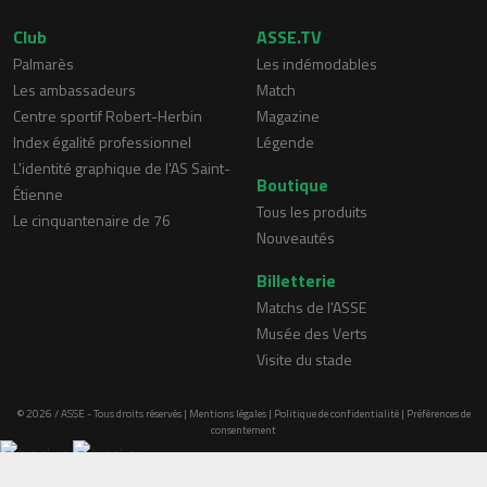
Club
ASSE.TV
Palmarès
Les indémodables
Les ambassadeurs
Match
Centre sportif Robert-Herbin
Magazine
Index égalité professionnel
Légende
L'identité graphique de l'AS Saint-
Boutique
Étienne
Tous les produits
Le cinquantenaire de 76
Nouveautés
Billetterie
Matchs de l'ASSE
Musée des Verts
Visite du stade
© 2026 / ASSE - Tous droits réservés |
Mentions légales
|
Politique de confidentialité
|
Préférences de
consentement