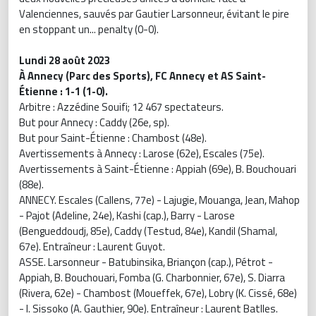
Valenciennes, sauvés par Gautier Larsonneur, évitant le pire
en stoppant un... penalty (0-0).
Lundi 28 août 2023
À Annecy (Parc des Sports), FC Annecy et AS Saint-
Étienne : 1-1 (1-0).
Arbitre : Azzédine Souifi; 12 467 spectateurs.
But pour Annecy : Caddy (26e, sp).
But pour Saint-Étienne : Chambost (48e).
Avertissements à Annecy : Larose (62e), Escales (75e).
Avertissements à Saint-Étienne : Appiah (69e), B. Bouchouari
(88e).
ANNECY. Escales (Callens, 77e) - Lajugie, Mouanga, Jean, Mahop
- Pajot (Adeline, 24e), Kashi (cap.), Barry - Larose
(Bengueddoudj, 85e), Caddy (Testud, 84e), Kandil (Shamal,
67e). Entraîneur : Laurent Guyot.
ASSE. Larsonneur - Batubinsika, Briançon (cap.), Pétrot -
Appiah, B. Bouchouari, Fomba (G. Charbonnier, 67e), S. Diarra
(Rivera, 62e) - Chambost (Moueffek, 67e), Lobry (K. Cissé, 68e)
- I. Sissoko (A. Gauthier, 90e). Entraîneur : Laurent Batlles.