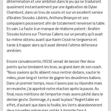
détermination et une ambition dans le jeu qui se traduiront
quasiment instantanément par une égalisation de Dylan
Chambost, dans un trou de souris et sur un excellent service
d'Ibrahim Sissoko. Libérés, Anthony Briançon et ses
coéquipiers pousseront afin de totalement renverser la table.
En vain. La faute à un manque de réalisme patent : Ibrahim
Sissoko butera sur Thomas Callens sur un penalty qu'il avait
lui-même obtenu avant que Karim Cissé ne tergiverse et
tarde à frapper alors qu'il avait éliminé l'ultime défenseur
annécien.
Encore convalescente, l'ASSE venait de laisser filer deux
points qui lui tendaient les bras, au grand dam de son coach.
"Nous savions qu'ils allaient nous rentrer dedans, sauter le
milieu, jouer long et tenter de gagner les deuxièmes ballons.
Dans un premier temps, nous n'avons pas su répondre mais
en revanche, j'ai apprécié notre réaction après la pause. Au
final, nous méritions de l'emporter mais avons péché dans le
dernier geste. Dommage, il y avait la place." Regrettable en
effet, d'autant que dans la foulée, les Verts abandonneront
deux nouvelles précieuses unités à domicile face à