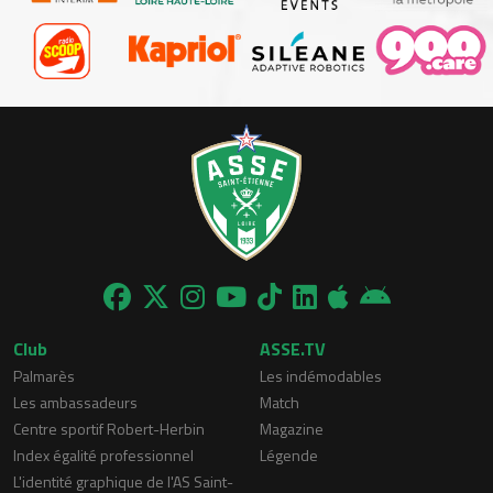
Club
ASSE.TV
Palmarès
Les indémodables
Les ambassadeurs
Match
Centre sportif Robert-Herbin
Magazine
Index égalité professionnel
Légende
L'identité graphique de l'AS Saint-