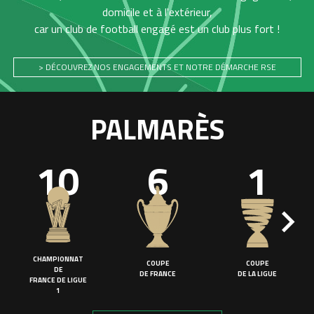
domicile et à l'extérieur,
car un club de football engagé est un club plus fort !
> DÉCOUVREZ NOS ENGAGEMENTS ET NOTRE DÉMARCHE RSE
PALMARÈS
10
6
1
CHAMPIONNAT
COUPE
COUPE
DE
DE FRANCE
DE LA LIGUE
FRANCE DE LIGUE
1