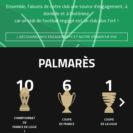
Ensemble, faisons de notre club une source d'engagement, à
domicile et à l'extérieur,
car un club de football engagé est un club plus fort !
> DÉCOUVREZ NOS ENGAGEMENTS ET NOTRE DÉMARCHE RSE
PALMARÈS
10
6
1
CHAMPIONNAT
COUPE
COUPE
DE
DE FRANCE
DE LA LIGUE
FRANCE DE LIGUE
1