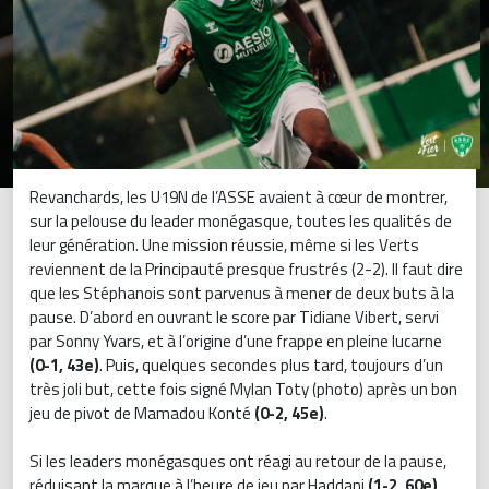
Revanchards, les U19N de l’ASSE avaient à cœur de montrer,
sur la pelouse du leader monégasque, toutes les qualités de
leur génération. Une mission réussie, même si les Verts
reviennent de la Principauté presque frustrés (2-2). Il faut dire
que les Stéphanois sont parvenus à mener de deux buts à la
pause. D’abord en ouvrant le score par Tidiane Vibert, servi
par Sonny Yvars, et à l’origine d’une frappe en pleine lucarne
(0-1, 43e)
. Puis, quelques secondes plus tard, toujours d’un
très joli but, cette fois signé Mylan Toty (photo) après un bon
jeu de pivot de Mamadou Konté
(0-2, 45e)
.
Si les leaders monégasques ont réagi au retour de la pause,
réduisant la marque à l’heure de jeu par Haddani
(1-2, 60e)