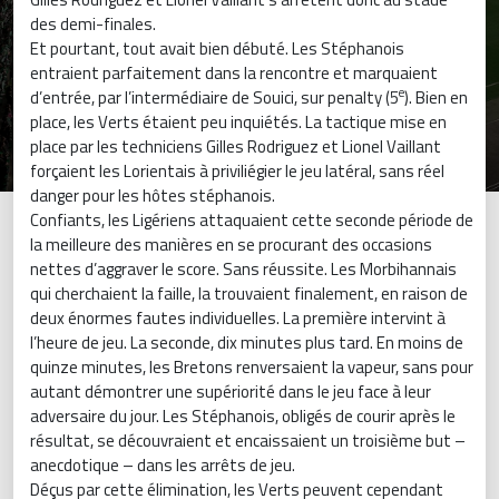
des demi-finales.
Et pourtant, tout avait bien débuté. Les Stéphanois
entraient parfaitement dans la rencontre et marquaient
e
d’entrée, par l’intermédiaire de Souici, sur penalty (5
). Bien en
place, les Verts étaient peu inquiétés. La tactique mise en
place par les techniciens Gilles Rodriguez et Lionel Vaillant
forçaient les Lorientais à priviliégier le jeu latéral, sans réel
danger pour les hôtes stéphanois.
Confiants, les Ligériens attaquaient cette seconde période de
la meilleure des manières en se procurant des occasions
nettes d’aggraver le score. Sans réussite. Les Morbihannais
qui cherchaient la faille, la trouvaient finalement, en raison de
deux énormes fautes individuelles. La première intervint à
l’heure de jeu. La seconde, dix minutes plus tard. En moins de
quinze minutes, les Bretons renversaient la vapeur, sans pour
autant démontrer une supériorité dans le jeu face à leur
adversaire du jour. Les Stéphanois, obligés de courir après le
résultat, se découvraient et encaissaient un troisième but –
anecdotique – dans les arrêts de jeu.
Déçus par cette élimination, les Verts peuvent cependant