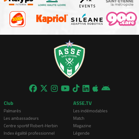
Club
ASSE.TV
Palmarès
Les indémodables
Les ambassadeurs
Match
Centre sportif Robert-Herbin
Magazine
Index égalité professionnel
Légende