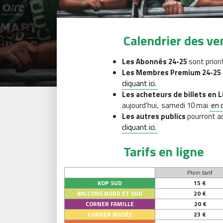
Calendrier des ve
Les Abonnés 24-25
sont priori
Les Membres Premium 24-25
cliquant ici.
Les acheteurs de billets en 
aujourd'hui, samedi 10 mai
en c
Les autres publics
pourront ac
cliquant ici.
Tarifs en ligne
Plein tarif
KOP SUD
15 €
BALCONS NORD ET SUD
20 €
CORNER FAMILLE
20 €
CORNER MUSÉE
23 €