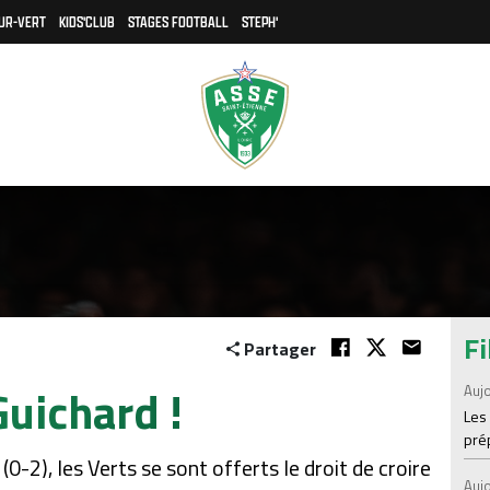
UR-VERT
KIDS'CLUB
STAGES FOOTBALL
STEPH'
Fi
Partager
uichard !
Aujo
Les
prép
0-2), les Verts se sont offerts le droit de croire
Aujo