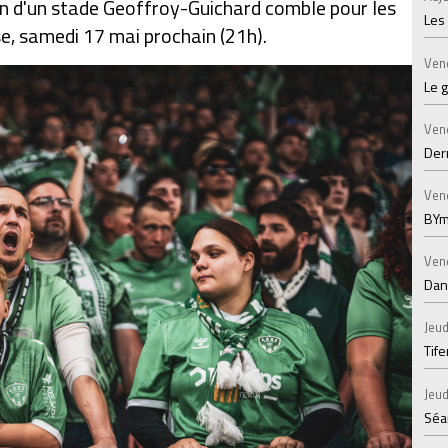
oin d'un stade Geoffroy-Guichard comble pour les
Les
se, samedi 17 mai prochain (21h).
Ven
Le 
Ven
Der
Ven
BYm
Ven
Dans
Jeud
Tif
Jeud
Séan