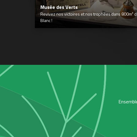
Musée des Verts
Revivez nos victoires et nos trophées dans 800m² déd
Blanc !
Ensemble,