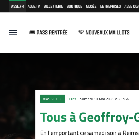
ASSE.FR
ASSE.TV
BILLETTERIE
BOUTIQUE
MUSÉE
ENTREPRISES
ASSE CŒ
🎟️ PASS RENTRÉE
💚 NOUVEAUX MAILLOTS
#ASSETFC
Pros
Samedi 10 Mai 2025 à 23h54
Tous à Geoffroy-G
En l'emportant ce samedi soir à Reims (