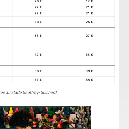
20 €
17 €
27 €
21 €
27 €
21 €
30 €
24 €
35 €
27 €
42 €
33 €
50 €
39 €
57 €
54 €
trée au stade Geoffroy-Guichard.