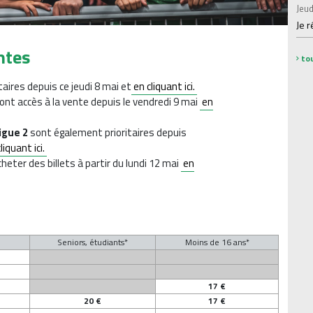
Jeud
Je 
ntes
tou
taires depuis ce jeudi 8 mai et
en cliquant ici.
ont accès à la vente depuis le vendredi 9 mai
en
Ligue 2
sont également prioritaires depuis
liquant ici.
heter des billets à partir du lundi 12 mai
en
Seniors, étudiants*
Moins de 16 ans*
17 €
20 €
17 €