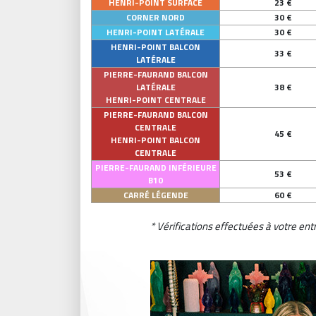
HENRI-POINT SURFACE
23 €
CORNER NORD
30 €
HENRI-POINT LATÉRALE
30 €
HENRI-POINT BALCON
33 €
LATÉRALE
PIERRE-FAURAND BALCON
LATÉRALE
38 €
HENRI-POINT CENTRALE
PIERRE-FAURAND BALCON
CENTRALE
45 €
HENRI-POINT BALCON
CENTRALE
PIERRE-FAURAND INFÉRIEURE
53 €
B10
CARRÉ LÉGENDE
60 €
* Vérifications effectuées à votre en