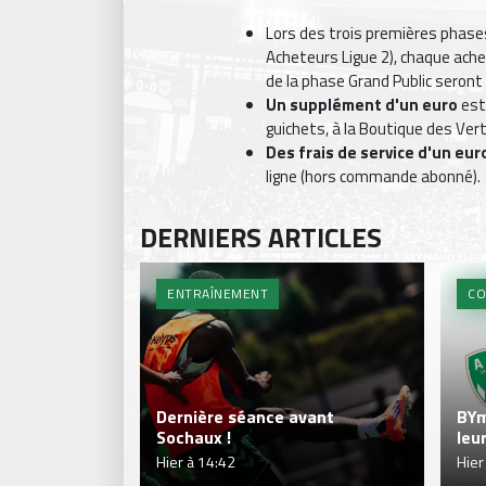
Lors des trois premières phas
Acheteurs Ligue 2), chaque ache
de la phase Grand Public seront
Un supplément d'un euro
est
guichets, à la Boutique des Ver
Des frais de service d'un eu
ligne (hors commande abonné).
DERNIERS ARTICLES
ENTRAÎNEMENT
CO
Dernière séance avant
BYm
Sochaux !
leu
Hier à 14:42
Hier