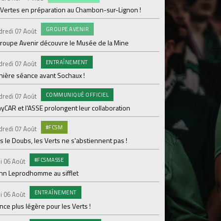
 Vertes en préparation au Chambon-sur-Lignon !
Julien Le Cardinal : "D
GROUPE AVENIR
#FCS
dredi 07 Août
Jeudi 06 Août
groupe Avenir découvre le Musée de la Mine
Informations concern
ENTRAÎNEMENT
C
dredi 07 Août
Mercredi 05 Août
nière séance avant Sochaux !
Nouveau renfort pour
pour Lamine Sonko
COMMUNIQUÉ OFFICIEL
dredi 07 Août
PRO
Mardi 04 Août
yCAR et l'ASSE prolongent leur collaboration
Dans les coulisses 
#FCSM
dredi 07 Août
MED
Mardi 04 Août
 le Doubs, les Verts ne s'abstiennent pas !
Les backstages du m
#FCSMASSE
i 06 Août
GROU
Lundi 03 Août
enn Leprodhomme au sifflet
Les Verts sur le po
ENTRAÎNEMENT
Ploufragan
i 06 Août
ce plus légère pour les Verts !
AGE
Lundi 03 Août