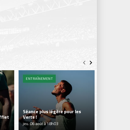
ENTRAÎNEMENT
BILLETTERIE 
Séance plus légère pour les
flet
Verts !
Je réserve m
jeu. 06 août à 18h03
jeu. 06 août à 