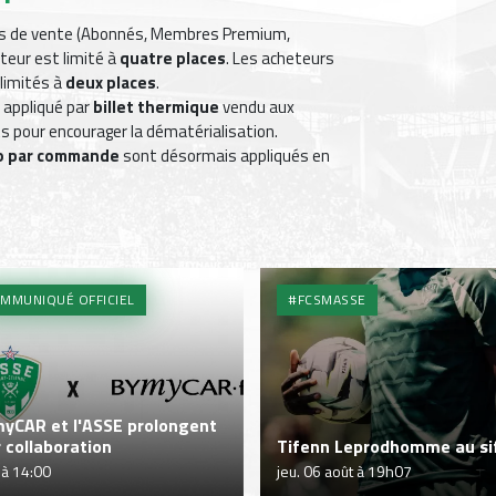
es de vente (Abonnés, Membres Premium,
teur est limité à
quatre places
. Les acheteurs
 limités à
deux places
.
 appliqué par
billet thermique
vendu aux
ts pour encourager la dématérialisation.
ro par commande
sont désormais appliqués en
MMUNIQUÉ OFFICIEL
#FCSMASSE
yCAR et l'ASSE prolongent
r collaboration
Tifenn Leprodhomme au sif
 à 14:00
jeu. 06 août à 19h07