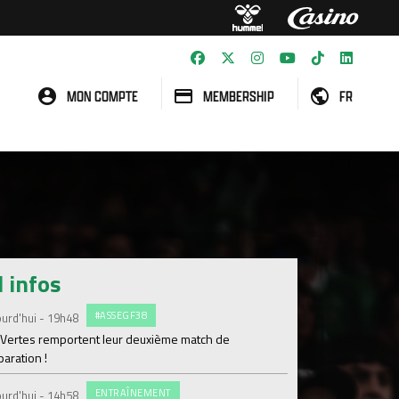
MON COMPTE
MEMBERSHIP
FR
l infos
#ASSEGF38
#FCS
urd'hui - 19h48
Jeudi 06 Août
 Vertes remportent leur deuxième match de
Ian Cathro : "Embar
aration !
chapitre"
ENTRAÎNEMENT
#FCS
urd'hui - 14h58
Jeudi 06 Août