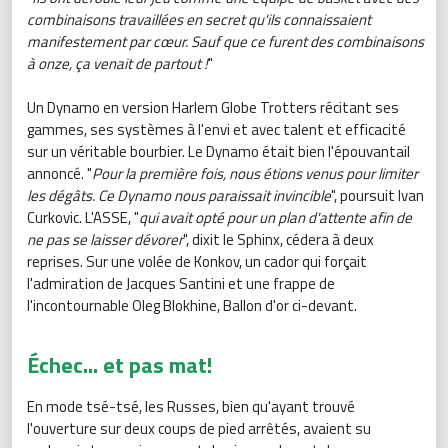
combinaisons travaillées en secret qu'ils connaissaient
manifestement par cœur. Sauf que ce furent des combinaisons
à onze, ça venait de partout !
"
Un Dynamo en version Harlem Globe Trotters récitant ses
gammes, ses systèmes à l'envi et avec talent et efficacité
sur un véritable bourbier. Le Dynamo était bien l'épouvantail
annoncé. "
Pour la première fois, nous étions venus pour limiter
les dégâts. Ce Dynamo nous paraissait invincible
", poursuit Ivan
Curkovic. L'ASSE, "
q
ui avait opté pour un plan d'attente afin de
ne pas se laisser dévorer
", dixit le Sphinx, cédera à deux
reprises. Sur une volée de Konkov, un cador qui forçait
l'admiration de Jacques Santini et une frappe de
l'incontournable Oleg Blokhine, Ballon d'or ci-devant.
Échec... et pas mat!
En mode tsé-tsé, les Russes, bien qu'ayant trouvé
l'ouverture sur deux coups de pied arrêtés, avaient su