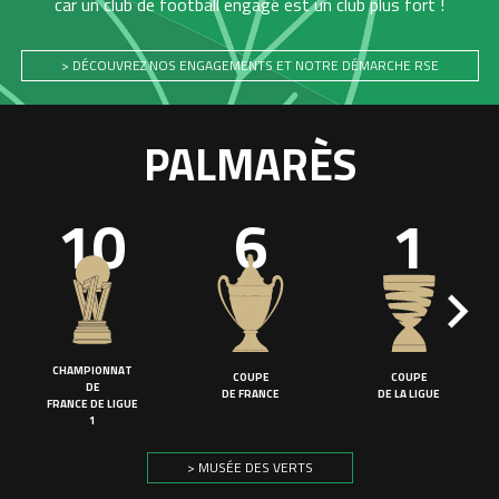
car un club de football engagé est un club plus fort !
> DÉCOUVREZ NOS ENGAGEMENTS ET NOTRE DÉMARCHE RSE
PALMARÈS
10
6
1
CHAMPIONNAT
COUPE
COUPE
DE
DE FRANCE
DE LA LIGUE
FRANCE DE LIGUE
1
> MUSÉE DES VERTS