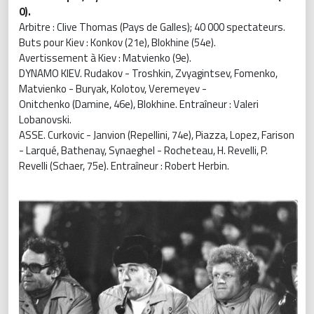
0).
Arbitre : Clive Thomas (Pays de Galles); 40 000 spectateurs.
Buts pour Kiev : Konkov (21e), Blokhine (54e).
Avertissement à Kiev : Matvienko (9e).
DYNAMO KIEV. Rudakov - Troshkin, Zvyagintsev, Fomenko,
Matvienko - Buryak, Kolotov, Veremeyev -
Onitchenko (Damine, 46e), Blokhine. Entraîneur : Valeri
Lobanovski.
ASSE. Curkovic - Janvion (Repellini, 74e), Piazza, Lopez, Farison
- Larqué, Bathenay, Synaeghel - Rocheteau, H. Revelli, P.
Revelli (Schaer, 75e). Entraîneur : Robert Herbin.