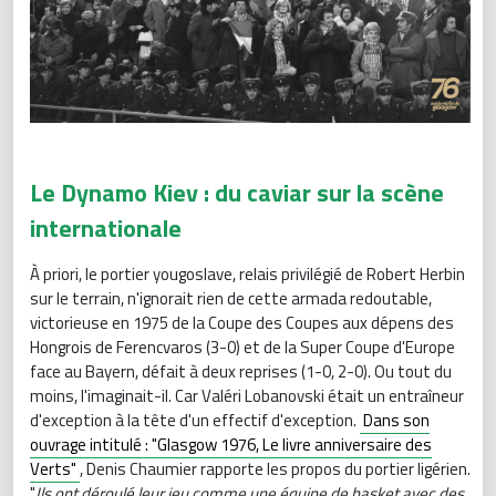
Le Dynamo Kiev : du caviar sur la scène
internationale
À priori, le portier yougoslave, relais privilégié de Robert Herbin
sur le terrain, n'ignorait rien de cette armada redoutable,
victorieuse en 1975 de la Coupe des Coupes aux dépens des
Hongrois de Ferencvaros (3-0) et de la Super Coupe d'Europe
face au Bayern, défait à deux reprises (1-0, 2-0). Ou tout du
moins, l'imaginait-il. Car Valéri Lobanovski était un entraîneur
d'exception à la tête d'un effectif d'exception.
Dans son
ouvrage intitulé : "Glasgow 1976, Le livre anniversaire des
Verts"
, Denis Chaumier rapporte les propos du portier ligérien.
"
Ils ont déroulé leur jeu comme une équipe de basket avec des