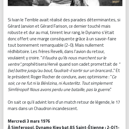
Si Ivan le Terrible avait réalisé des parades déterminantes, si
Gérard Janvion et Gérard Farison, ce dernier touché mais
robuste et dur au mal, tinrent leur rang, le Dynamo s'était
donc offert une marge conséquente grâce à un savoir-faire
tout bonnement remarquable (2-0). Mais nullement
rédhibitoire. Les frères Revelli, dans l'avion du retour,
voulaient y croire. "
Il faudra qu'ils nous marchent sur le
ventre",
prophétisera Hervé quand son cadet promettait de
"
(se) battre jusqu'au bout, faudrait-il sortir sur un brancard
..." Et
le président Roger Rocher de conclure, avec optimisme : "
Ce
soir, ce ne fut ni la Bérézina, ni Austerlitz. Tout simplement
Simféropol! Nous avons perdu une bataille, pas la guerre
."
On sait ce qu'il advint lors d'un match retour de légende, le 17
mars dans un Chaudron incandescent.
Mercredi 3 mars 1976
À Simferopol, Dynamo Kiev bat AS Saint-Étienne : 2-0 (1-