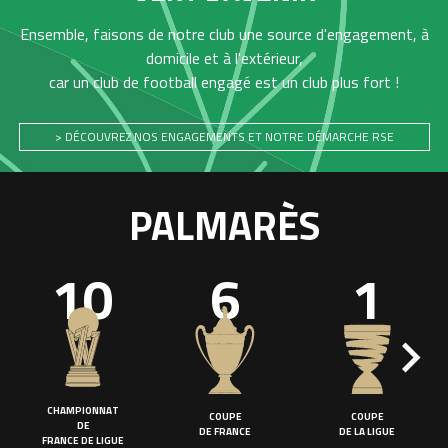
Ensemble, faisons de notre club une source d'engagement, à
domicile et à l'extérieur,
car un club de football engagé est un club plus fort !
> DÉCOUVREZ NOS ENGAGEMENTS ET NOTRE DÉMARCHE RSE
PALMARÈS
10
6
1
CHAMPIONNAT
COUPE
COUPE
DE
DE FRANCE
DE LA LIGUE
FRANCE DE LIGUE