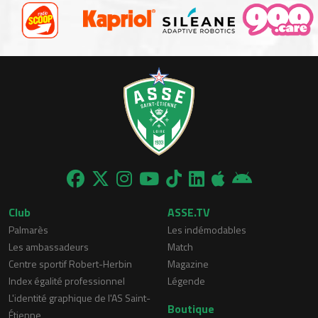
Club
ASSE.TV
Palmarès
Les indémodables
Les ambassadeurs
Match
Centre sportif Robert-Herbin
Magazine
Index égalité professionnel
Légende
L'identité graphique de l'AS Saint-
Boutique
Étienne