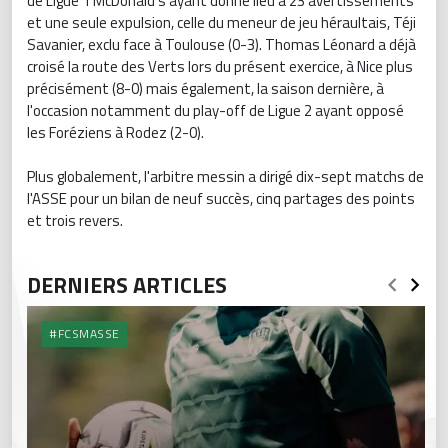
de Ligue 1 McDonald's ayant donné lieu à 23 avertissements
et une seule expulsion, celle du meneur de jeu héraultais, Téji
Savanier, exclu face à Toulouse (0-3). Thomas Léonard a déjà
croisé la route des Verts lors du présent exercice, à Nice plus
précisément (8-0) mais également, la saison dernière, à
l'occasion notamment du play-off de Ligue 2 ayant opposé
les Foréziens à Rodez (2-0).
Plus globalement, l'arbitre messin a dirigé dix-sept matchs de
l'ASSE pour un bilan de neuf succès, cinq partages des points
et trois revers.
DERNIERS ARTICLES
#FCSMASSE