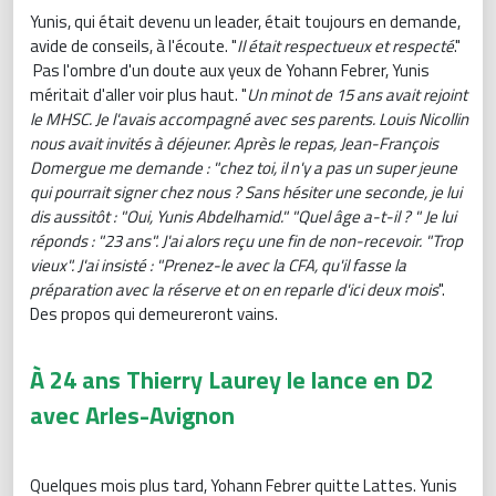
Yunis, qui était devenu un leader, était toujours en demande,
avide de conseils, à l'écoute. "
Il était respectueux et respecté
."
Pas l'ombre d'un doute aux yeux de Yohann Febrer, Yunis
méritait d'aller voir plus haut. "
Un minot de 15 ans avait rejoint
le MHSC. Je l'avais accompagné avec ses parents. Louis Nicollin
nous avait invités à déjeuner. Après le repas, Jean-François
Domergue me demande : "chez toi, il n'y a pas un super jeune
qui pourrait signer chez nous ? Sans hésiter une seconde, je lui
dis aussitôt : "
Oui, Yunis Abdelhamid." "Quel âge a-t-il ? " Je lui
réponds : "23 ans". J'ai alors reçu une fin de non-recevoir. "Trop
vieux". J'ai insisté : "Prenez-le avec la CFA, qu'il fasse la
préparation avec la réserve et on en reparle d'ici deux mois
".
Des propos qui demeureront vains.
À 24 ans Thierry Laurey le lance en D2
avec Arles-Avignon
Quelques mois plus tard, Yohann Febrer quitte Lattes. Yunis