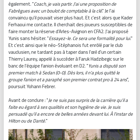
également. "
Coach, je vais partir. J'ai une proposition de
Fabrègues avec un boulot de comptable à la clé
." Je l'ai
convaincu qu'il pouvait viser plus haut. Et c'est alors que Kader
Ferhaoui me contacte. Il cherchait des joueurs susceptibles de
faire monter la réserve d'Arles-Avignon en CFA2. J'ai proposé
Yunis sans hésiter. "
Essayez-le. Ce sera une formalité pour lui.
"
Et c'est ainsi que le néo-Stéphanois fut enrôlé par le club
vauclusien, ne tardant pas à taper dans l'œil d'un certain
Thierry Laurey, appelé à succéder à Faruk Hadzibegic sur le
banc de l'équipe fanion évoluant en D2. "
Yunis a disputé son
premier match à Sedan (0-0). Dès lors, il n'a plus quitté le
groupe fanion et a paraphé son premier contrat pro à 24 ans
",
poursuit Yohann Febrer.
Avant de conclure : "
Je ne suis pas surpris de la carrière qu'il a
faite eu égard à ses qualités et son hygiène de vie. Je suis
persuadé qu'il a encore de belles années devant lui. À l'instar de
Hilton ou de Danté.
"