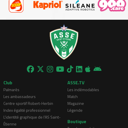
Club
ASSE.TV
Palmarès
Les indémodables
Les ambassadeurs
Match
Centre sportif Robert-Herbin
Magazine
Index égalité professionnel
Légende
L'identité graphique de l'AS Saint-
Boutique
Étienne