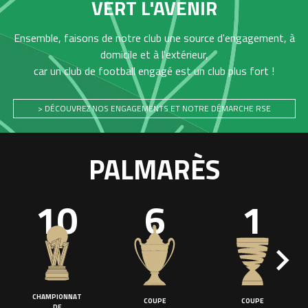
VERT L'AVENIR
Ensemble, faisons de notre club une source d'engagement, à
domicile et à l'extérieur,
car un club de football engagé est un club plus fort !
> DÉCOUVREZ NOS ENGAGEMENTS ET NOTRE DÉMARCHE RSE
PALMARÈS
10
6
1
CHAMPIONNAT
COUPE
COUPE
DE