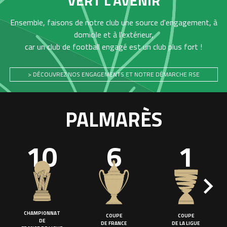
VERT L'AVENIR
Ensemble, faisons de notre club une source d'engagement, à
domicile et à l'extérieur,
car un club de football engagé est un club plus fort !
> DÉCOUVREZ NOS ENGAGEMENTS ET NOTRE DÉMARCHE RSE
PALMARÈS
10
6
1
CHAMPIONNAT
COUPE
COUPE
DE
DE FRANCE
DE LA LIGUE