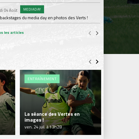
MEDIADAY
AB
di 04 Août
Samedi 01 Août
 backstages du media day en photos des Verts !
20 600 abonnés : l'AS
s les articles
ENTRAÎNEMENT
ENTRAÎNEME
La séance des Vertes en
Séance en so
images !
Vertes !
ven. 24 juil. à 13h28
jeu. 23 juil. à 