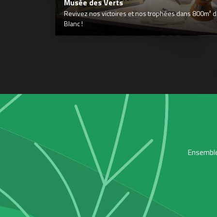
Musée des Verts
Revivez nos victoires et nos trophées dans 800m² déd
Blanc !
Ensemble,