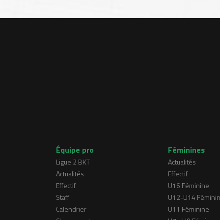
Équipe pro
Féminines
Ligue 2 BKT
Actualités
Actualités
Effectif
Effectif
U16 Féminine
Staff
U12-U14 Fémini
Calendrier
U11 Féminine