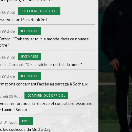
Le programme de la 
BILLETTERIE OFFICIELLE
i 06 Août
#FCS
Lundi 03 Août
réserve mon Pass Rentrée !
Parcage complet pou
#FCSMASSE
i 06 Août
#ASS
Lundi 03 Août
 Cathro : "Embarquer tout le monde dans ce nouveau
itre"
Le dernier match de
#FCSMASSE
i 06 Août
Dimanche 02 Août
en Le Cardinal : "De la fraîcheur qui fait du bien !"
Le point sur l'effecti
#FCSMASSE
PR
i 06 Août
Samedi 01 Août
ormations concernant l'accès au parcage à Sochaux
Ian Cathro : "La sem
vont commencer"
COMMUNIQUÉ OFFICIEL
credi 05 Août
#A
Samedi 01 Août
veau renfort pour la réserve et contrat professionnel
r Lamine Sonko
Une victoire contre V
PROS
#A
di 04 Août
Samedi 01 Août
s les coulisses du Media Day
ASSE - Venise en dir