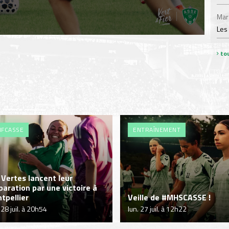
Mar
Les
tou
FCASSE
ENTRAÎNEMENT
 Vertes lancent leur
paration par une victoire à
tpellier
Veille de #MHSCASSE !
 28 juil. à 20h54
lun. 27 juil. à 12h22