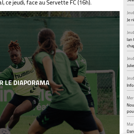
l, ce jeudi, face au Servette FC (16h).
Jeud
Je 
Jeud
Ian
chap
Jeud
Juli
Jeud
R LE DIAPORAMA
Inf
Mer
Nou
pou
Mar
Dan