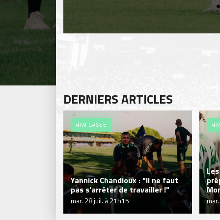
DERNIERS ARTICLES
#MFCASSE
#M
Les
Yannick Chandioux : "Il ne faut
pré
pas s'arrêter de travailler !"
Mon
mar. 28 juil. à 21h15
mar.