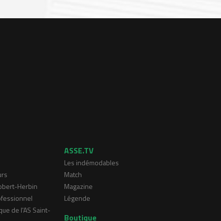
ASSE.TV
Les indémodables
urs
Match
Robert-Herbin
Magazine
ofessionnel
Légende
que de l'AS Saint-
Boutique