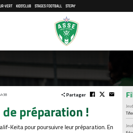
UR-VERT
KIDS'CLUB
STAGES FOOTBALL
STEPH'
Fi
Partager
14h38
de préparation !
Jeud
Tif
Salif-Keita pour poursuivre leur préparation. En
Jeud
Séan