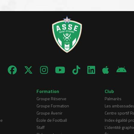
Formation
Club
Groupe Réserve
Palmarès
Groupe Formation
Les ambassade
Groupe Avenir
Centre sportif 
ne
École de Football
Index égalité pr
Staff
L'identité graphi