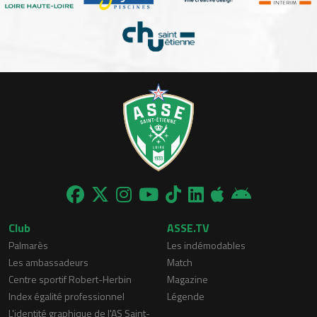
Club
ASSE.TV
Palmarès
Les indémodables
Les ambassadeurs
Match
Centre sportif Robert-Herbin
Magazine
Index égalité professionnel
Légende
L'identité graphique de l'AS Saint-