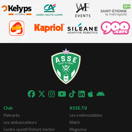
Club
ASSE.TV
Palmarès
Les indémodables
Les ambassadeurs
Match
Centre sportif Robert-Herbin
Magazine