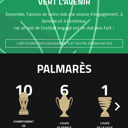
VERT L'AVENIR
Ensemble, faisons de notre club une source d'engagement, à
domicile et à l'extérieur,
car un club de football engagé est un club plus fort !
> DÉCOUVREZ NOS ENGAGEMENTS ET NOTRE DÉMARCHE RSE
PALMARÈS
10
6
1
CHAMPIONNAT
COUPE
COUPE
DE
DE FRANCE
DE LA LIGUE