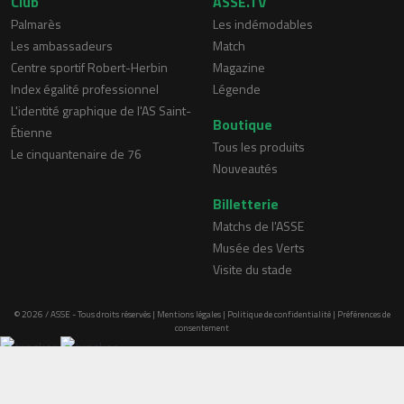
Club
ASSE.TV
Palmarès
Les indémodables
Les ambassadeurs
Match
Centre sportif Robert-Herbin
Magazine
Index égalité professionnel
Légende
L'identité graphique de l'AS Saint-
Boutique
Étienne
Tous les produits
Le cinquantenaire de 76
Nouveautés
Billetterie
Matchs de l'ASSE
Musée des Verts
Visite du stade
© 2026 / ASSE - Tous droits réservés |
Mentions légales
|
Politique de confidentialité
|
Préférences de
consentement