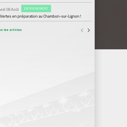
#FCS
Jeudi 06 Août
ENTRAÎNEMENT
edi 08 Août
Julien Le Cardinal : "D
 Vertes en préparation au Chambon-sur-Lignon !
s les articles