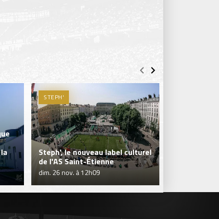
STEPH'
PARTENARIAT
que
 la
Steph', le nouveau label culturel
L'ASSE & Pos
de l'AS Saint-Étienne
retrouvent p
dim. 26 nov. à 12h09
ven. 13 oct. à 