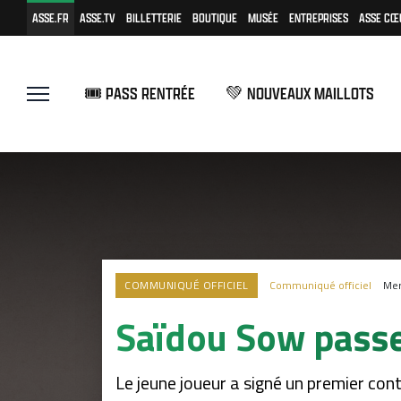
ASSE.FR
ASSE.TV
BILLETTERIE
BOUTIQUE
MUSÉE
ENTREPRISES
ASSE CŒ
🎟️ PASS RENTRÉE
💚 NOUVEAUX MAILLOTS
COMMUNIQUÉ OFFICIEL
Communiqué officiel
Mer
Saïdou Sow passe
Le jeune joueur a signé un premier cont