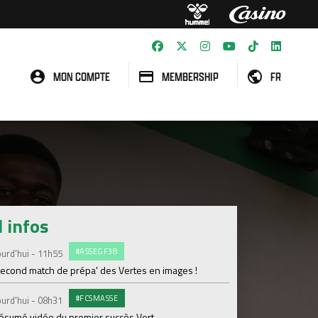
MON COMPTE
MEMBERSHIP
FR
l infos
#ASSEGF38
G
urd'hui - 11h55
Vendredi 07 Août
second match de prépa' des Vertes en images !
Le groupe Avenir dé
#FCSMASSE
E
urd'hui - 08h31
Vendredi 07 Août
résumé vidéo du premier succès Vert
Dernière séance ava