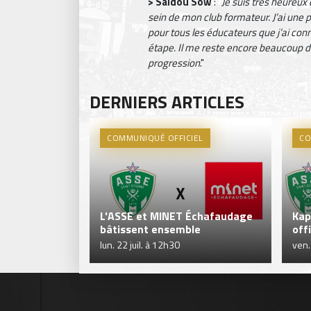
> Saïdou Sow
: "
Je suis très heureux
sein de mon club formateur. J’ai une
pour tous les éducateurs que j’ai con
étape. Il me reste encore beaucoup d
progression
."
DERNIERS ARTICLES
COMMUNIQUÉ OFFICIEL
CO
L'ASSE et MINET Échafaudage
Kap
bâtissent ensemble
off
lun. 22 juil. à 12h30
ven.