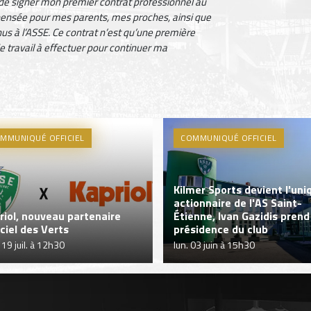
 de signer mon premier contrat professionnel au
 pensée pour mes parents, mes proches, ainsi que
nus à l’ASSE. Ce contrat n’est qu’une première
e travail à effectuer pour continuer ma
MMUNIQUÉ OFFICIEL
COMMUNIQUÉ OFFICIEL
Kilmer Sports devient l'uni
actionnaire de l'AS Saint-
riol, nouveau partenaire
Étienne, Ivan Gazidis prend
iciel des Verts
présidence du club
 19 juil. à 12h30
lun. 03 juin à 15h30