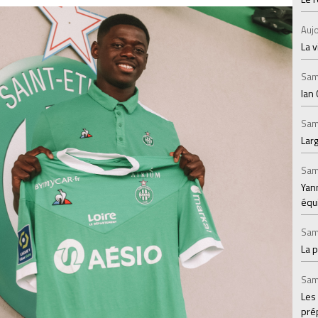
Aujo
La v
Sam
Ian 
Sam
Larg
Sam
Yann
équ
Sam
La 
Sam
Les
prép