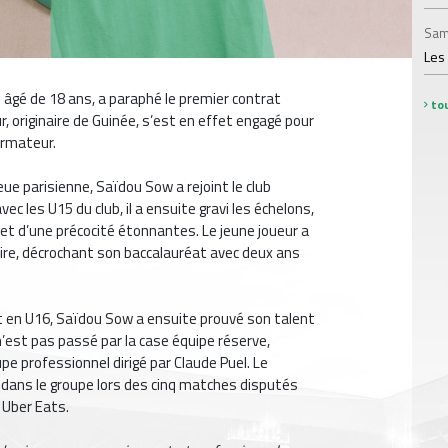
Sam
Les
 âgé de 18 ans, a paraphé le premier contrat
tou
r, originaire de Guinée, s’est en effet engagé pour
ormateur.
ue parisienne, Saïdou Sow a rejoint le club
c les U15 du club, il a ensuite gravi les échelons,
 et d’une précocité étonnantes. Le jeune joueur a
ire, décrochant son baccalauréat avec deux ans
nt en U16, Saïdou Sow a ensuite prouvé son talent
 n’est pas passé par la case équipe réserve,
pe professionnel dirigé par Claude Puel. Le
 dans le groupe lors des cinq matches disputés
 Uber Eats.