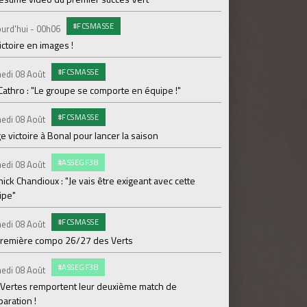
#FCSMASSE
C
urd'hui - 00h06
Vendredi 07 Août
ictoire en images !
BYmyCAR et l'ASSE pr
#FCSMASSE
#
edi 08 Août
Vendredi 07 Août
Cathro : "Le groupe se comporte en équipe !"
Dans le Doubs, les V
#FCSMASSE
#FCS
edi 08 Août
Jeudi 06 Août
e victoire à Bonal pour lancer la saison
Tifenn Leprodhomme 
#ASSEGF38
ENTR
edi 08 Août
Jeudi 06 Août
ick Chandioux : "Je vais être exigeant avec cette
Séance plus légère p
ipe"
BILLE
Jeudi 06 Août
#FCSMASSE
edi 08 Août
Je réserve mon Pass
première compo 26/27 des Verts
#FCS
Jeudi 06 Août
#ASSEGF38
edi 08 Août
Ian Cathro : "Embar
 Vertes remportent leur deuxième match de
chapitre"
aration !