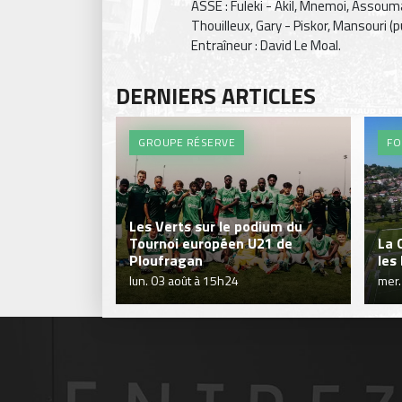
ASSE : Fuleki - Akil, Mnemoi, Assoum
Thouilleux, Gary - Piskor, Mansouri (p
Entraîneur : David Le Moal.
DERNIERS ARTICLES
GROUPE RÉSERVE
FO
Les Verts sur le podium du
Tournoi européen U21 de
La 
Ploufragan
les
lun. 03 août à 15h24
mer.