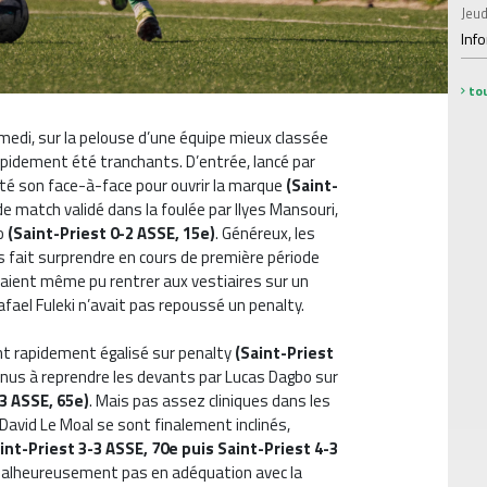
Jeud
Inf
tou
medi, sur la pelouse d’une équipe mieux classée
rapidement été tranchants. D’entrée, lancé par
té son face-à-face pour ouvrir la marque
(Saint-
de match validé dans la foulée par Ilyes Mansouri,
lo
(Saint-Priest 0-2 ASSE, 15e)
. Généreux, les
 fait surprendre en cours de première période
auraient même pu rentrer aux vestiaires sur un
afael Fuleki n’avait pas repoussé un penalty.
 ont rapidement égalisé sur penalty
(Saint-Priest
enus à reprendre les devants par Lucas Dagbo sur
-3 ASSE, 65e)
. Mais pas assez cliniques dans les
 David Le Moal se sont finalement inclinés,
int-Priest 3-3 ASSE, 70e puis Saint-Priest 4-3
 malheureusement pas en adéquation avec la