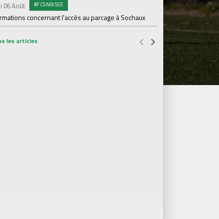
#FCSMASSE
i 06 Août
PR
Samedi 01 Août
ormations concernant l'accès au parcage à Sochaux
Ian Cathro : "La sem
vont commencer"
s les articles