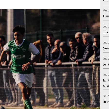
Aujo
Dans
Jeud
Tif
Jeud
Séan
Jeud
Je 
Jeud
Ian
chap
Jeud
Juli