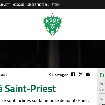
UR-VERT
KIDS'CLUB
STAGES FOOTBALL
STEPH'
Fi
Partager
14h56
à Saint-Priest
Aujo
Der
se sont inclinés sur la pelouse de Saint-Priest
Aujo
BYm