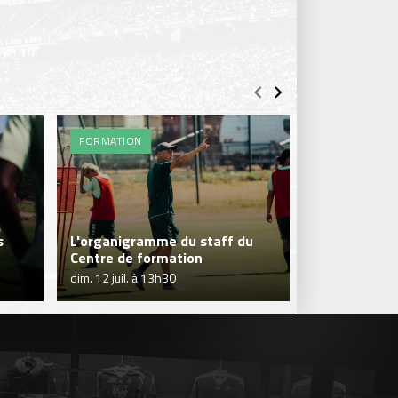
FORMATION
ENTRAÎNEME
s
L'organigramme du staff du
C'est la repr
Centre de formation
Formation !
dim. 12 juil. à 13h30
ven. 10 juil. à 