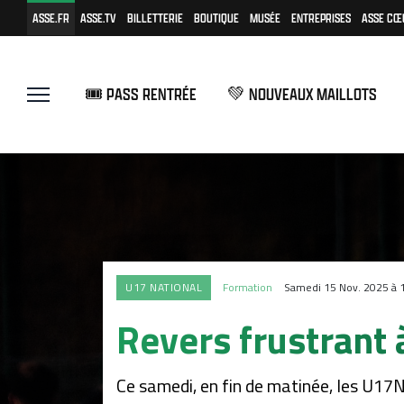
ASSE.FR
ASSE.TV
BILLETTERIE
BOUTIQUE
MUSÉE
ENTREPRISES
ASSE CŒ
🎟️ PASS RENTRÉE
💚 NOUVEAUX MAILLOTS
U17 NATIONAL
Formation
Samedi 15 Nov. 2025 à 
Revers frustrant 
Ce samedi, en fin de matinée, les U17N 