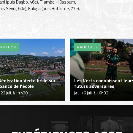
ani (puis Dagbo, 46e), Tiambo - Kissoum,
uis Seydi, 60e), Kaloga (puis Bufferne, 77e).
RMATION
NATIONAL 2
Génération Verte brille sur
Les Verts connaissent leur
 bancs de l'école
futurs adversaires
 22 juil. à 11h20
jeu. 16 juil. à 16h33