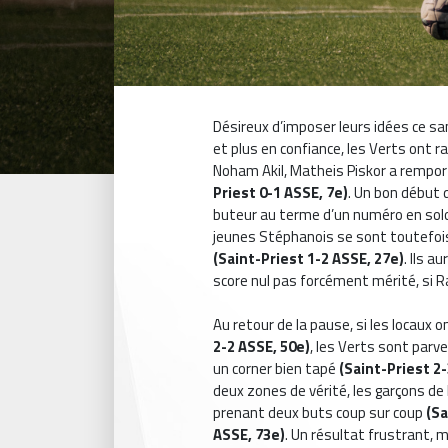
Désireux d’imposer leurs idées ce sa
et plus en confiance, les Verts ont 
Noham Akil, Matheis Piskor a rempor
Priest 0-1 ASSE, 7e)
. Un bon début 
buteur au terme d’un numéro en so
jeunes Stéphanois se sont toutefois
(Saint-Priest 1-2 ASSE, 27e)
. Ils 
score nul pas forcément mérité, si R
Au retour de la pause, si les locaux
2-2 ASSE, 50e)
, les Verts sont parv
un corner bien tapé
(Saint-Priest 2
deux zones de vérité, les garçons de
prenant deux buts coup sur coup
(Sa
ASSE, 73e)
. Un résultat frustrant,