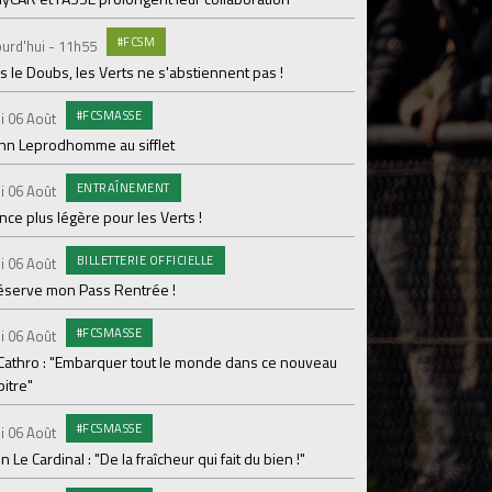
Dans les coulisses 
#FCSM
urd'hui - 11h55
MED
Mardi 04 Août
 le Doubs, les Verts ne s'abstiennent pas !
Les backstages du m
#FCSMASSE
i 06 Août
GROU
Lundi 03 Août
enn Leprodhomme au sifflet
Les Verts sur le po
ENTRAÎNEMENT
Ploufragan
i 06 Août
ce plus légère pour les Verts !
AGE
Lundi 03 Août
BILLETTERIE OFFICIELLE
Le programme de la 
i 06 Août
réserve mon Pass Rentrée !
#FCS
Lundi 03 Août
#FCSMASSE
Parcage complet pou
i 06 Août
 Cathro : "Embarquer tout le monde dans ce nouveau
#ASS
Lundi 03 Août
itre"
Le dernier match de
#FCSMASSE
i 06 Août
Dimanche 02 Août
en Le Cardinal : "De la fraîcheur qui fait du bien !"
Le point sur l'effecti