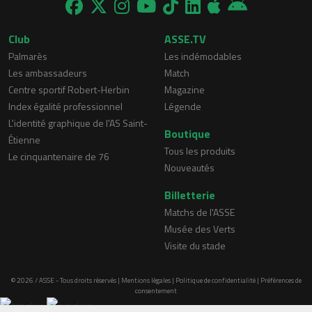
Club
ASSE.TV
Palmarès
Les indémodables
Les ambassadeurs
Match
Centre sportif Robert-Herbin
Magazine
Index égalité professionnel
Légende
L'identité graphique de l'AS Saint-
Boutique
Étienne
Tous les produits
Le cinquantenaire de 76
Nouveautés
Billetterie
Matchs de l'ASSE
Musée des Verts
Visite du stade
© 2026 / ASSE - Tous droits réservés |
Mentions légales
|
Politique de confidentialité
|
Préférences de
consentement