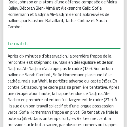
Kedie Johnson en pistons d’une défense composée de Moira
Kelley, Déborah Bien-Aimé et Aleksandra Gajic. Sofie
Hornemann et Nadjma Ali-Nadjim seront abbreuvées de
ballons par Faustine Bataillard, Rachel Corboz et Sarah
Cambot.
Le match
Après dix minutes d’observation, la première frappe de la
rencontre est stéphanoise. Mais en déséquilibre et de loin,
Nadjma Ali-Nadjim n’attrape pas le cadre (12e). Sur un bon
ballon de Sarah Cambot, Sofie Hornemann place une tête,
cadrée, mais sur Wahl, la portière adverse qui capte (15e). En
contre, Strasbourg ne cadre pas sa première tentative. Après
une récupération haute, la frappe tendue de Nadjma Ali-
Nadjim en première intention fuit largement le cadre (27e). À
l’issue d’un bon travail collectif et d’une longue possession
verte, Sofie Hornemann frappe en pivot. Sa tentative frôle le
poteau (35e). Dans un temps fort, les Vertes mettent la
pression sur le but alsacien, par plusieurs corners ou frappes