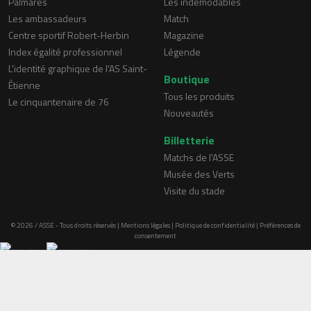
Palmarès
Les indémodables
Les ambassadeurs
Match
Centre sportif Robert-Herbin
Magazine
Index égalité professionnel
Légende
L'identité graphique de l'AS Saint-
Boutique
Étienne
Tous les produits
Le cinquantenaire de 76
Nouveautés
Billetterie
Matchs de l'ASSE
Musée des Verts
Visite du stade
© 2026 / ASSE - Tous droits réservés |
Mentions légales
|
Politique de confidentialité
|
Préférences de
consentement