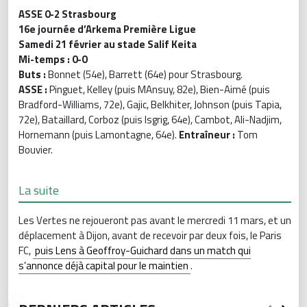
ASSE 0-2 Strasbourg
16e journée d’Arkema Première Ligue
Samedi 21 février au stade Salif Keita
Mi-temps : 0-0
Buts :
Bonnet (54e), Barrett (64e) pour Strasbourg.
ASSE :
Pinguet, Kelley (puis MAnsuy, 82e), Bien-Aimé (puis
Bradford-Williams, 72e), Gajic, Belkhiter, Johnson (puis Tapia,
72e), Bataillard, Corboz (puis Isgrig, 64e), Cambot, Ali-Nadjim,
Hornemann (puis Lamontagne, 64e).
Entraîneur :
Tom
Bouvier.
La suite
Les Vertes ne rejoueront pas avant le mercredi 11 mars, et un
déplacement à Dijon, avant de recevoir par deux fois, le Paris
FC,
puis Lens à Geoffroy-Guichard dans un match qui
s’annonce déjà capital pour le maintien
.