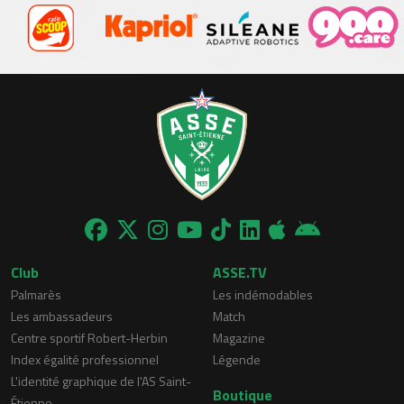
Club
ASSE.TV
Palmarès
Les indémodables
Les ambassadeurs
Match
Centre sportif Robert-Herbin
Magazine
Index égalité professionnel
Légende
L'identité graphique de l'AS Saint-
Boutique
Étienne