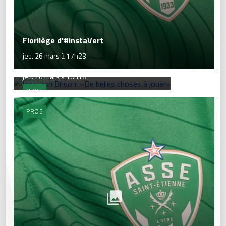
Florilège d'#instaVert
Jonathan Brison: «De belles choses à
jeu. 26 mars à 17h23
jouer»
jeu. 26 mars à 10h18
PROS
PROS