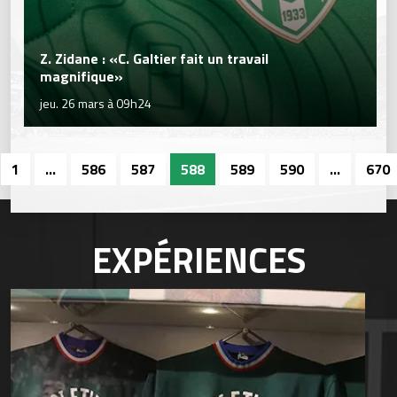
Z. Zidane : «C. Galtier fait un travail
magnifique»
jeu. 26 mars à 09h24
1
...
586
587
588
589
590
...
670
EXPÉRIENCES