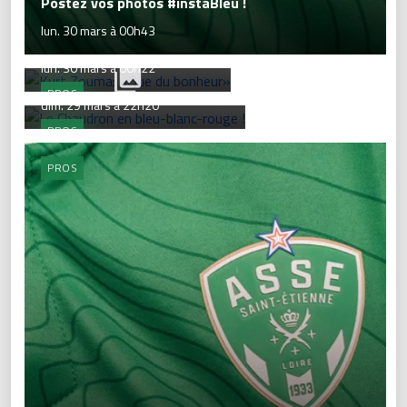
Postez vos photos #instaBleu !
lun. 30 mars à 00h43
Kurt Zouma: «Que du bonheur»
lun. 30 mars à 00h22
Le Chaudron en bleu-blanc-rouge !
PROS
dim. 29 mars à 22h20
PROS
PROS