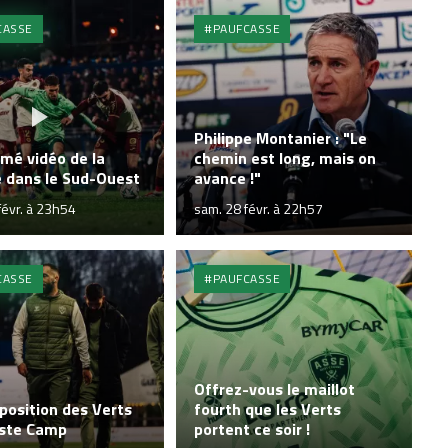
CASSE
#PAUFCASSE
Philippe Montanier : "Le
mé vidéo de la
chemin est long, mais on
e dans le Sud-Ouest
avance !"
févr. à 23h54
sam. 28 févr. à 22h57
CASSE
#PAUFCASSE
Offrez-vous le maillot
position des Verts
fourth que les Verts
ste Camp
portent ce soir !