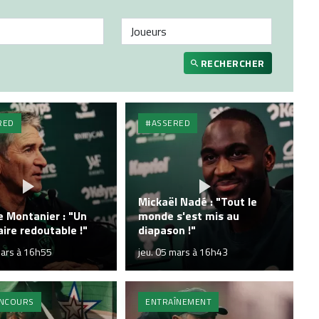
RECHERCHER
RED
#ASSERED
Mickaël Nadé : "Tout le
e Montanier : "Un
monde s'est mis au
ire redoutable !"
diapason !"
mars à 16h55
jeu. 05 mars à 16h43
ONCOURS
ENTRAÎNEMENT