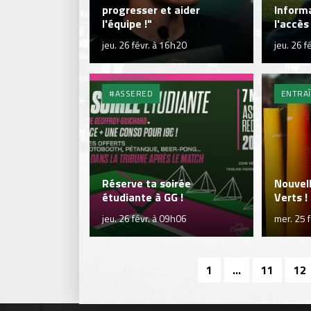
progresser et aider
Inform
l'équipe !"
l'accès
jeu. 26 févr. à 16h20
jeu. 26 f
#ASSERED
ENTRA
Réserve ta soirée
Nouvell
étudiante à GG !
Verts !
jeu. 26 févr. à 09h06
mer. 25 
1
...
11
12