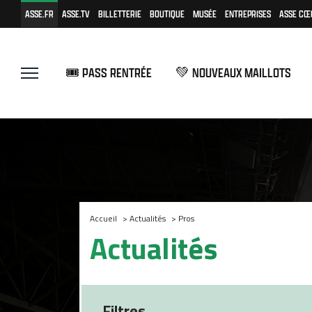
ASSE.FR
ASSE.TV
BILLETTERIE
BOUTIQUE
MUSÉE
ENTREPRISES
ASSE CŒ
🎟️ PASS RENTRÉE
💚 NOUVEAUX MAILLOTS
Accueil
>
Actualités
>
Pros
Actualités
Filtres