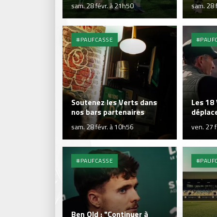
sam. 28 févr. à 21h50
sam. 28 
#PAUFCASSE
#PAUF
Soutenez les Verts dans
Les 18 
nos bars partenaires
déplac
sam. 28 févr. à 10h56
ven. 27 
#PAUFCASSE
#PAUF
Ben Old : "Continuer à