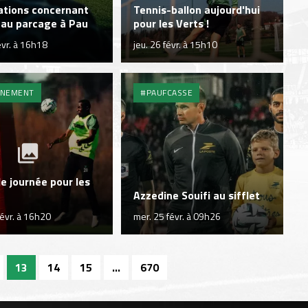
ations concernant
Tennis-ballon aujourd'hui
 au parcage à Pau
pour les Verts !
évr. à 16h18
jeu. 26 févr. à 15h10
ÎNEMENT
#PAUFCASSE
e journée pour les
Azzedine Souifi au sifflet
févr. à 16h20
mer. 25 févr. à 09h26
13
14
15
...
670