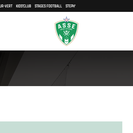
UR-VERT
KIDS'CLUB
STAGES FOOTBALL
STEPH'