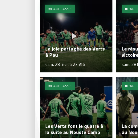
#PAUFCASSE
#PAUF
La joie partagée des Verts
Le résu
à Pau
victoir
sam. 28 févr. à 23h56
sam. 28 
#PAUFCASSE
#PAUF
Les Verts font le quatre à
La com
la suite au Nouste Camp
au Nou