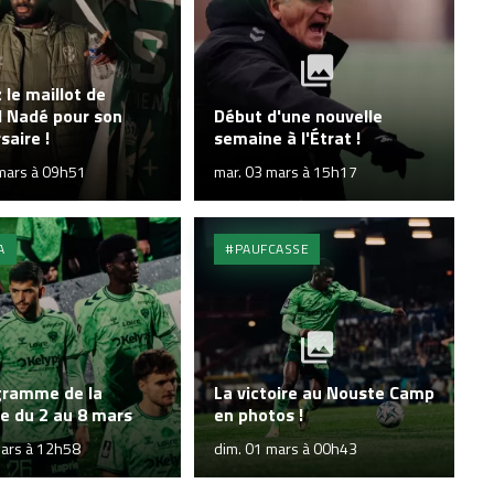
le maillot de
l Nadé pour son
Début d'une nouvelle
saire !
semaine à l'Étrat !
mars à 09h51
mar. 03 mars à 15h17
A
#PAUFCASSE
gramme de la
La victoire au Nouste Camp
e du 2 au 8 mars
en photos !
mars à 12h58
dim. 01 mars à 00h43