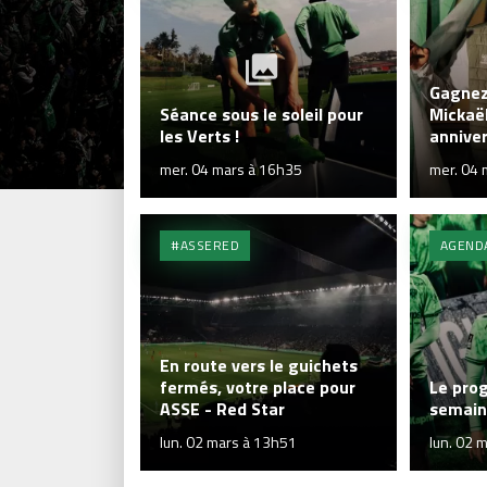
Gagnez 
Séance sous le soleil pour
Mickaë
les Verts !
anniver
mer. 04 mars à 16h35
mer. 04 
#ASSERED
AGEND
En route vers le guichets
fermés, votre place pour
Le pro
ASSE - Red Star
semain
lun. 02 mars à 13h51
lun. 02 