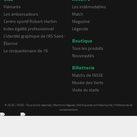
Palmarès
Les indémodables
Les ambassadeurs
Match
Centre sportif Robert-Herbin
Magazine
Index égalité professionnel
Légende
L'identité graphique de l'AS Saint-
Boutique
Étienne
Tous les produits
Le cinquantenaire de 76
Nouveautés
Billetterie
Matchs de l'ASSE
Musée des Verts
Visite du stade
© 2026 / ASSE - Tous droits réservés |
Mentions légales
|
Politique de confidentialité
|
Préférences de
consentement