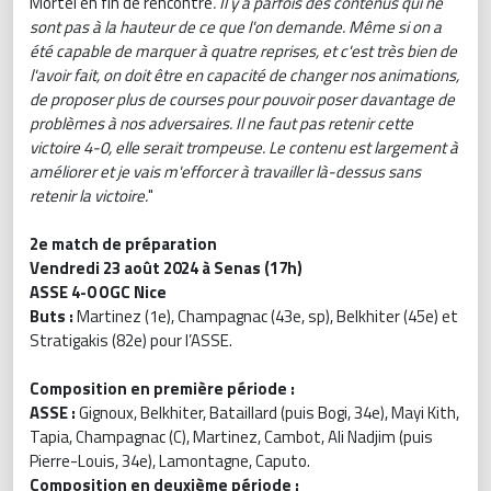
Mortel en fin de rencontre
. Il y a parfois des contenus qui ne
sont pas à la hauteur de ce que l'on demande. Même si on a
été capable de marquer à quatre reprises, et c'est très bien de
l'avoir fait, on doit être en capacité de changer nos animations,
de proposer plus de courses pour pouvoir poser davantage de
problèmes à nos adversaires. Il ne faut pas retenir cette
victoire 4-0, elle serait trompeuse. Le contenu est largement à
améliorer et je vais m'efforcer à travailler là-dessus sans
retenir la victoire.
"
2e match de préparation
Vendredi 23 août 2024 à Senas (17h)
ASSE 4-0 OGC Nice
Buts :
Martinez (1e), Champagnac (43e, sp), Belkhiter (45e) et
Stratigakis (82e) pour l’ASSE.
Composition en première période :
ASSE :
Gignoux, Belkhiter, Bataillard (puis Bogi, 34e), Mayi Kith,
Tapia, Champagnac (C), Martinez, Cambot, Ali Nadjim (puis
Pierre-Louis, 34e), Lamontagne, Caputo.
Composition en deuxième période :