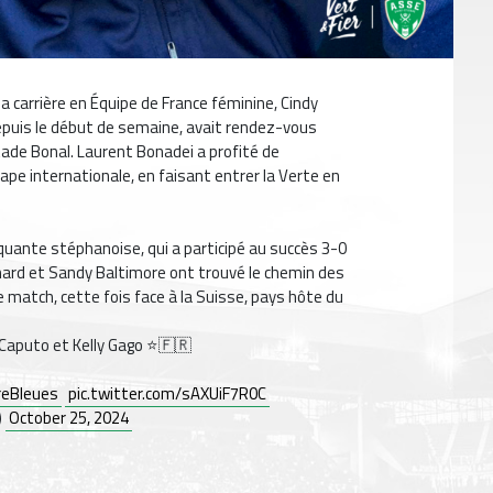
a carrière en Équipe de France féminine, Cindy
epuis le début de semaine, avait rendez-vous
stade Bonal. Laurent Bonadei a profité de
 cape internationale, en faisant entrer la Verte en
quante stéphanoise, qui a participé au succès 3-0
ard et Sandy Baltimore ont trouvé le chemin des
e match, cette fois face à la Suisse, pays hôte du
Caputo et Kelly Gago ⭐️🇫🇷
reBleues
pic.twitter.com/sAXUiF7R0C
)
October 25, 2024