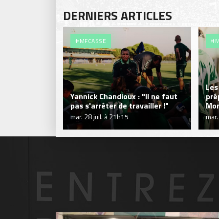
DERNIERS ARTICLES
#MFCASSE
#M
Les
Yannick Chandioux : "Il ne faut
pré
pas s'arrêter de travailler !"
Mon
mar. 28 juil. à 21h15
mar.