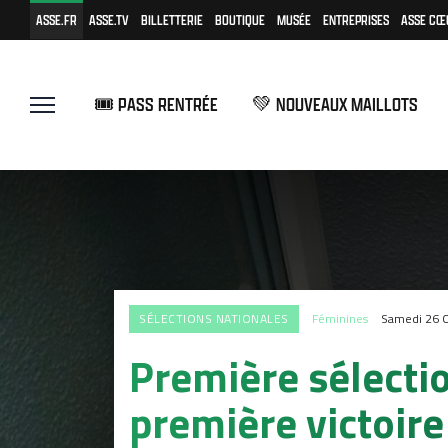
ASSE.FR
ASSE.TV
BILLETTERIE
BOUTIQUE
MUSÉE
ENTREPRISES
ASSE CŒ
🎟️ PASS RENTRÉE
💚 NOUVEAUX MAILLOTS
SÉLECTIONS NATIONALES
Féminines
Samedi 26 O
Première sélecti
première victoire 