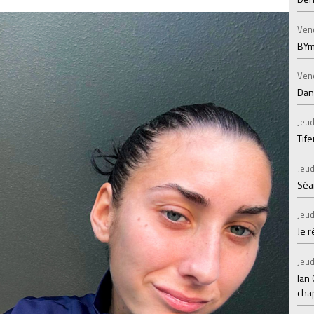
Ven
BYm
Ven
Dans
Jeud
Tif
Jeud
Séan
Jeud
Je 
Jeud
Ian
chap