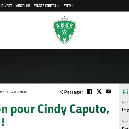
UR-VERT
KIDS'CLUB
STAGES FOOTBALL
STEPH'
Fi
Partager
ct. 2024 à 12h06
on pour Cindy Caputo,
Ven
Le 
!
Ven
Der