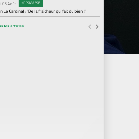
#FCSMASSE
i 06 Août
Dimanche 02 Août
en Le Cardinal : "De la fraîcheur qui fait du bien !"
Le point sur l'effecti
s les articles