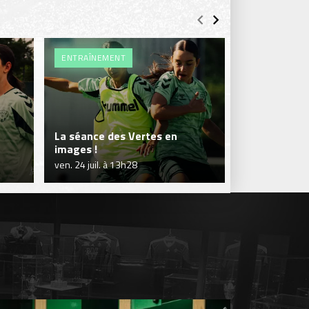
ENTRAÎNEMENT
ENTRAÎNEME
La séance des Vertes en
Séance en so
images !
Vertes !
ven. 24 juil. à 13h28
jeu. 23 juil. à 