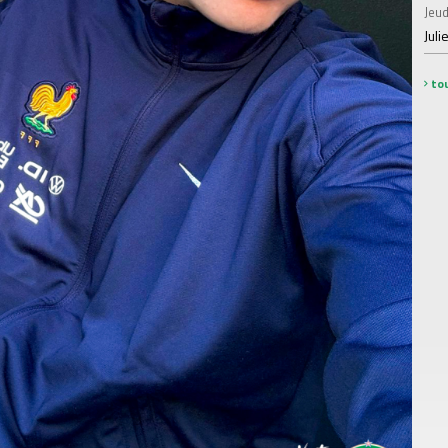
Jeud
Juli
tou