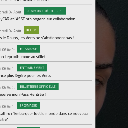
pour Lamine Sonko
COMMUNIQUÉ OFFICIEL
dredi 07 Août
PRO
Mardi 04 Août
yCAR et l'ASSE prolongent leur collaboration
Dans les coulisses 
#FCSM
dredi 07 Août
MED
Mardi 04 Août
 le Doubs, les Verts ne s'abstiennent pas !
Les backstages du m
#FCSMASSE
i 06 Août
GROU
Lundi 03 Août
enn Leprodhomme au sifflet
Les Verts sur le po
ENTRAÎNEMENT
Ploufragan
i 06 Août
ce plus légère pour les Verts !
AGE
Lundi 03 Août
BILLETTERIE OFFICIELLE
Le programme de la 
i 06 Août
réserve mon Pass Rentrée !
#FCS
Lundi 03 Août
#FCSMASSE
Parcage complet pou
i 06 Août
 Cathro : "Embarquer tout le monde dans ce nouveau
#ASS
Lundi 03 Août
itre"
Le dernier match de