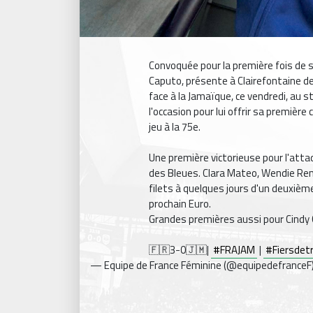
Convoquée pour la première fois de s
Caputo, présente à Clairefontaine d
face à la Jamaïque, ce vendredi, au 
l'occasion pour lui offrir sa première
jeu à la 75e.
Une première victorieuse pour l'atta
des Bleues. Clara Mateo, Wendie Ren
filets à quelques jours d'un deuxièm
prochain Euro.
Grandes premières aussi pour Cindy 
🇫🇷3-0🇯🇲|
#FRAJAM
|
#Fiersdet
— Equipe de France Féminine (@equipedefranceF