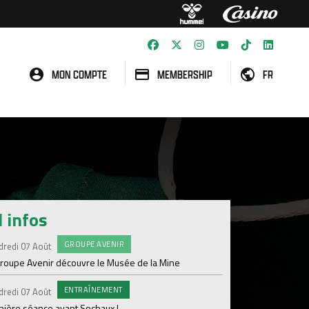
MON COMPTE
MEMBERSHIP
FR
l infos
GROUPE AVENIR
#FCS
dredi 07 Août
Jeudi 06 Août
groupe Avenir découvre le Musée de la Mine
Informations concern
ENTRAÎNEMENT
C
dredi 07 Août
Mercredi 05 Août
nière séance avant Sochaux !
Nouveau renfort pour