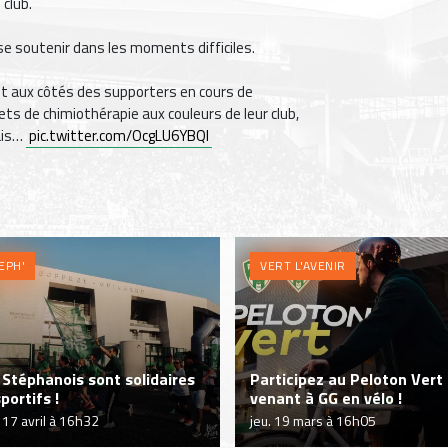
 club.
 se soutenir dans les moments difficiles.
nt aux côtés des supporters en cours de
ts de chimiothérapie aux couleurs de leur club,
mais…
pic.twitter.com/OcgLU6YBQl
EPH'
VERT L'AVENIR
 Stéphanois sont solidaires
Participez au Peloton Vert
portifs !
venant à GG en vélo !
 17 avril à 16h32
jeu. 19 mars à 16h05