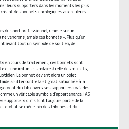
ner leurs supporters dans les moments les plus
 en créant des bonnets oncologiques aux couleurs
rs du sport professionnel, repose sur un
 ne vendrons jamais ces bonnets ». Plus qu’un
ont avant tout un symbole de soutien, de
nts en cours de traitement, ces bonnets sont
 et non irritante, similaire à celle des maillots,
quotidien. Le bonnet devient alors un objet
l aide à lutter contre la stigmatisation liée à la
engagement du club envers ses supporters malades
 comme un véritable symbole d’appartenance, l’AS
s supporters qu’ils font toujours partie de la
le combat se mène loin des tribunes et du