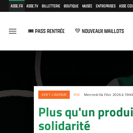
ASSE.FR
ASSE.TV
BILLETTERIE
BOUTIQUE
MUSÉE
ENTREPRISES
ASSE CŒ
🎟️ PASS RENTRÉE
💚 NOUVEAUX MAILLOTS
VERT L'AVENIR
RSE
Mercredi 04 Févr. 2026 à 19h0
Plus qu'un produ
solidarité