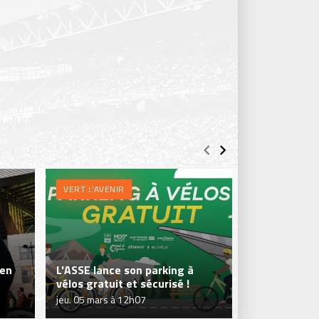
VERT L'AVENIR
VERT L'AVENI
Égalité fem
 en
L'ASSE lance son parking à
Game Too à 
vélos gratuit et sécurisé !
Verts
jeu. 05 mars à 12h07
ven. 12 déc. à