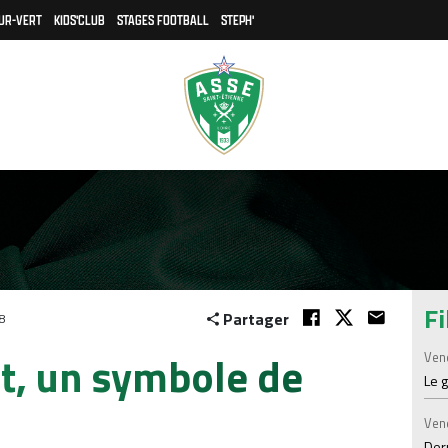
UR-VERT
KIDS'CLUB
STAGES FOOTBALL
STEPH'
Fi
Partager
8
it, un symbole de
Ven
Le 
Ven
Der