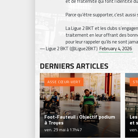
et de fraternité qui font l’identité du
Parce qu’être supporter, c’est aussi
La Ligue 2 BKT et les clubs s’engage
traitement en leur offrant des bonne
pour leur rappeler qu’ils ne sont ja
— Ligue 2 BKT (@Ligue2BKT)
February 4, 2026
DERNIERS ARTICLES
ASSE CŒUR-VERT
ST
Foot-Fauteuil : Objectif podium
Les
à Troyes
et s
ven. 29 mai à 17h47
ven.