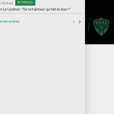
#FCSMASSE
i 06 Août
Dimanche 02 Août
en Le Cardinal : "De la fraîcheur qui fait du bien !"
Le point sur l'effecti
s les articles