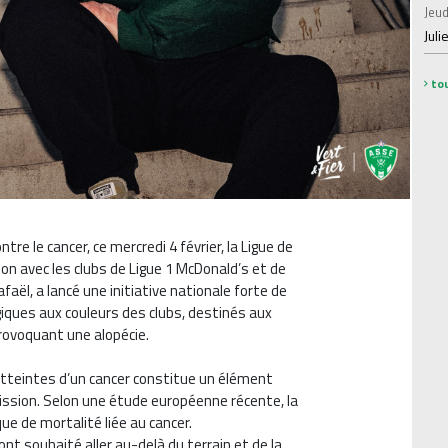
Jeud
Juli
tou
tre le cancer, ce mercredi 4 février, la Ligue de
ion avec les clubs de Ligue 1 McDonald’s et de
afaël, a lancé une initiative nationale forte de
giques aux couleurs des clubs, destinés aux
rovoquant une alopécie.
teintes d’un cancer constitue un élément
ssion. Selon une étude européenne récente, la
ue de mortalité liée au cancer.
 ont souhaité aller au-delà du terrain et de la