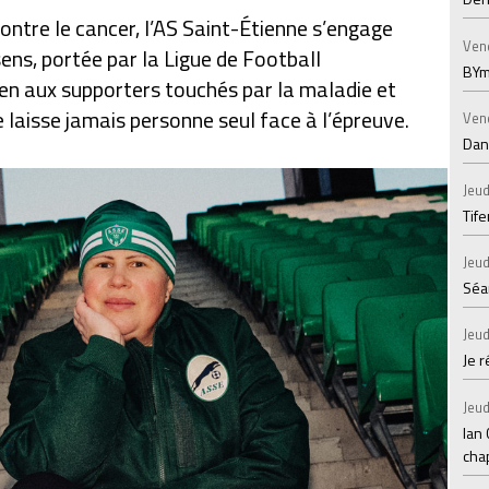
ontre le cancer, l’AS Saint-Étienne s’engage
Ven
sens, portée par la Ligue de Football
BYm
ien aux supporters touchés par la maladie et
 laisse jamais personne seul face à l’épreuve.
Ven
Dans
Jeud
Tif
Jeud
Séan
Jeud
Je 
Jeud
Ian
chap