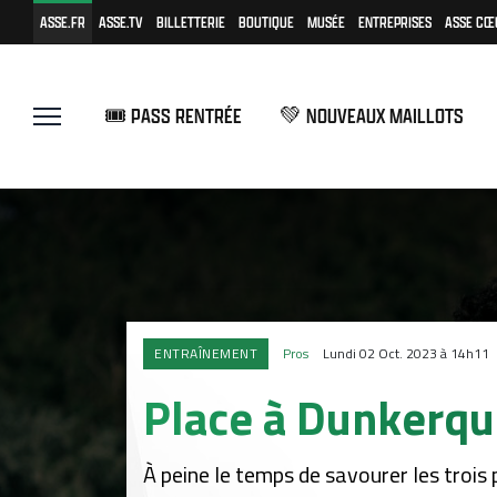
ASSE.FR
ASSE.TV
BILLETTERIE
BOUTIQUE
MUSÉE
ENTREPRISES
ASSE CŒ
🎟️ PASS RENTRÉE
💚 NOUVEAUX MAILLOTS
ENTRAÎNEMENT
Pros
Lundi 02 Oct. 2023 à 14h11
Place à Dunkerqu
À peine le temps de savourer les trois p