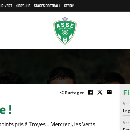
UR-VERT
KIDS'CLUB
STAGES FOOTBALL
STEPH'
Fi
Partager
e !
Ven
Le 
oints pris à Troyes... Mercredi, les Verts
Ven
Der