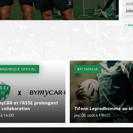
Jeud
Juli
tou
MMUNIQUÉ OFFICIEL
#FCSMASSE
yCAR et l'ASSE prolongent
r collaboration
Tifenn Leprodhomme au sif
 à 14:00
jeu. 06 août à 19h07