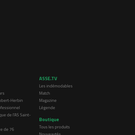
ASSE.TV
Les indémodables
urs
Match
Robert-Herbin
Magazine
ofessionnel
Légende
que de l'AS Saint-
Boutique
Tous les produits
re de 76
Nouveautés