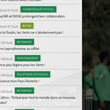
pour Lamine Sonko
COMMUNIQUÉ OFFICIEL
dredi 07 Août
PRO
Mardi 04 Août
yCAR et l'ASSE prolongent leur collaboration
Dans les coulisses 
#FCSM
dredi 07 Août
MED
Mardi 04 Août
 le Doubs, les Verts ne s'abstiennent pas !
Les backstages du m
#FCSMASSE
i 06 Août
GROU
Lundi 03 Août
enn Leprodhomme au sifflet
Les Verts sur le po
ENTRAÎNEMENT
Ploufragan
i 06 Août
ce plus légère pour les Verts !
AGE
Lundi 03 Août
BILLETTERIE OFFICIELLE
Le programme de la 
i 06 Août
réserve mon Pass Rentrée !
#FCS
Lundi 03 Août
#FCSMASSE
Parcage complet pou
i 06 Août
 Cathro : "Embarquer tout le monde dans ce nouveau
#ASS
Lundi 03 Août
itre"
Le dernier match de