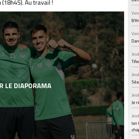
(18h45). Au travail !
Ven
BYm
Ven
Dans
Jeud
Tif
Jeud
Séan
R LE DIAPORAMA
Jeud
Je 
Jeud
Ian
chap