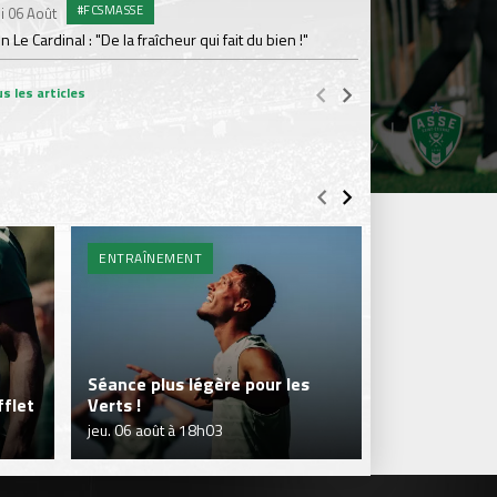
#FCSMASSE
i 06 Août
Dimanche 02 Août
en Le Cardinal : "De la fraîcheur qui fait du bien !"
Le point sur l'effecti
s les articles
ENTRAÎNEMENT
BILLETTERIE 
Séance plus légère pour les
flet
Verts !
Je réserve m
jeu. 06 août à 18h03
jeu. 06 août à 