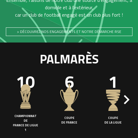
Ensemble, faisons de notre club une source d'engagement, à
domicile et à l'extérieur,
car un club de football engagé est un club plus fort !
> DÉCOUVREZ NOS ENGAGEMENTS ET NOTRE DÉMARCHE RSE
PALMARÈS
10
6
1
CHAMPIONNAT
COUPE
COUPE
DE
DE FRANCE
DE LA LIGUE
FRANCE DE LIGUE
1