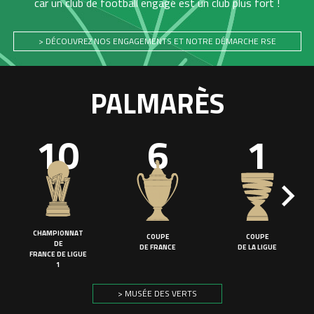
car un club de football engagé est un club plus fort !
> DÉCOUVREZ NOS ENGAGEMENTS ET NOTRE DÉMARCHE RSE
PALMARÈS
10
6
1
CHAMPIONNAT
COUPE
COUPE
DE
DE FRANCE
DE LA LIGUE
FRANCE DE LIGUE
1
> MUSÉE DES VERTS