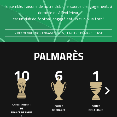
Ensemble, faisons de notre club une source d'engagement, à
domicile et à l'extérieur,
car un club de football engagé est un club plus fort !
> DÉCOUVREZ NOS ENGAGEMENTS ET NOTRE DÉMARCHE RSE
PALMARÈS
10
6
1
CHAMPIONNAT
COUPE
COUPE
DE
DE FRANCE
DE LA LIGUE
FRANCE DE LIGUE
1