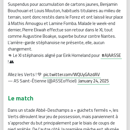
Suspendus pour accumulation de cartons jaunes, Benjamin
Bouchouari et Louis Mouton, habituels titulaires au milieu de
terrain, sont donc restés dans le Forez et ont laissé leur place
à Mathis Amougou et Lamine Fomba. Malade le week-end
dernier, Pierre Ekwah effectue son retour dans le XI, tout
comme Augustine Boakye, superbe buteur contre Nantes.
L’arrière-garde stéphanoise ne présente, elle, aucun
changement.
👊 Le XI stéphanois aligné par Eirik Horneland pour
#AJAASSE
! 👥
Allez les Verts ! 💚
pic.twitter.com/WQUyGAzdAV
— AS Saint-Étienne (@ASSEofficiel)
January 24, 2025
Le match
Dans un stade Abbé-Deschamps a « guichets fermés », les
Verts déroulent leur jeu de possession, mais parviennent à
s’approcher du but principalement par le biais de coups de
pied arrêtés. De l’autre côté, la première mèche est allumée