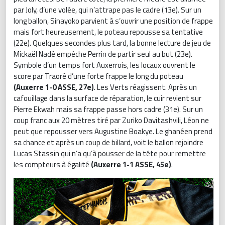
par Joly, d’une volée, qui n’attrape pas le cadre (13e). Sur un
long ballon, Sinayoko parvient à s’ouvrir une position de frappe
mais fort heureusement, le poteau repousse sa tentative
(22e). Quelques secondes plus tard, la bonne lecture de jeu de
Mickaël Nadé empêche Perrin de partir seul au but (23e).
Symbole d’un temps fort Auxerrois, les locaux ouvrent le
score par Traoré d’une forte frappe le long du poteau
(Auxerre 1-0 ASSE, 27e)
. Les Verts réagissent. Après un
cafouillage dans la surface de réparation, le cuir revient sur
Pierre Ekwah mais sa frappe passe hors cadre (31e). Sur un
coup franc aux 20 mètres tiré par Zuriko Davitashvili, Léon ne
peut que repousser vers Augustine Boakye. Le ghanéen prend
sa chance et après un coup de billard, voit le ballon rejoindre
Lucas Stassin qui n’a qu’à pousser de la tête pour remettre
les compteurs à égalité
(Auxerre 1-1 ASSE, 45e)
.