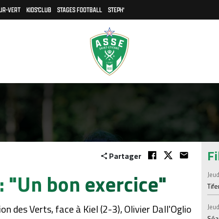
UR-VERT
KIDS'CLUB
STAGES FOOTBALL
STEPH'
Fi
Partager
 : "Un bon exercice"
Jeud
Tif
on des Verts, face à Kiel (2-3), Olivier Dall'Oglio
Jeud
Séan