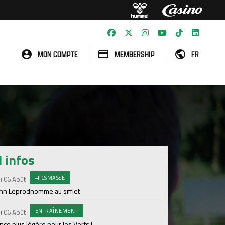
MON COMPTE
MEMBERSHIP
FR
l infos
#FCSMASSE
GROU
i 06 Août
Lundi 03 Août
enn Leprodhomme au sifflet
Les Verts sur le po
Ploufragan
ENTRAÎNEMENT
i 06 Août
AGE
Lundi 03 Août
ce plus légère pour les Verts !