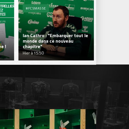
#FCSMASSE
#FCSMASSE
Ian Cathro : "Embarquer tout le
monde dans ce nouveau
Julien Le Car
e !
chapitre"
fraîcheur qui
Hier à 15:50
Hier à 15:50