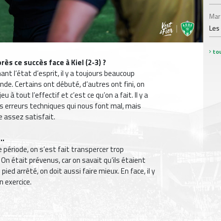
Mar
Les
tou
ès ce succès face à Kiel (2-3) ?
nant l’état d’esprit, il y a toujours beaucoup
onde. Certains ont débuté, d’autres ont fini, on
à tout l’effectif et c’est ce qu’on a fait. Il y a
 des erreurs techniques qui nous font mal, mais
e assez satisfait.
..
 période, on s’est fait transpercer trop
 On était prévenus, car on savait qu’ils étaient
pied arrêté, on doit aussi faire mieux. En face, il y
n exercice.