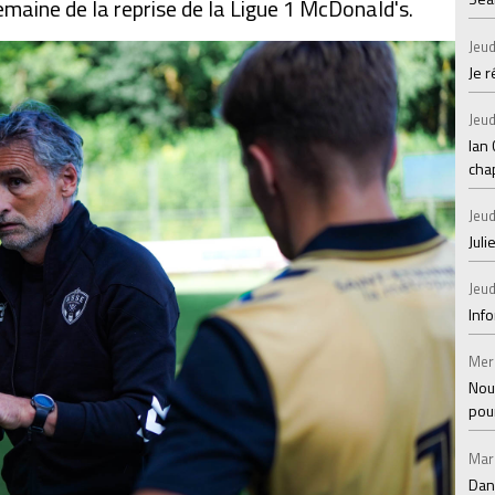
emaine de la reprise de la Ligue 1 McDonald's.
Jeud
Je 
Jeud
Ian
chap
Jeud
Juli
Jeud
Inf
Mer
Nou
pou
Mar
Dan