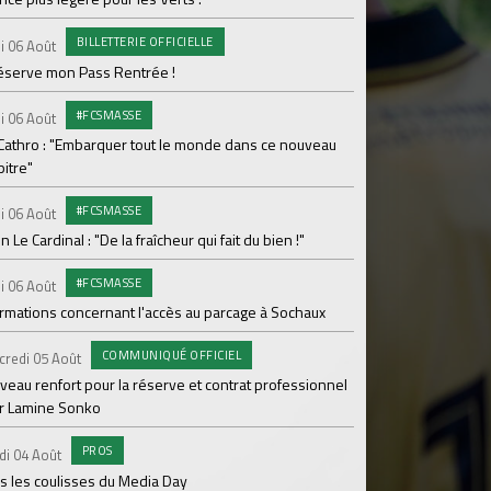
Le programme de la 
BILLETTERIE OFFICIELLE
i 06 Août
#FCS
Lundi 03 Août
réserve mon Pass Rentrée !
Parcage complet pou
#FCSMASSE
i 06 Août
#ASS
Lundi 03 Août
 Cathro : "Embarquer tout le monde dans ce nouveau
itre"
Le dernier match de
#FCSMASSE
i 06 Août
Dimanche 02 Août
en Le Cardinal : "De la fraîcheur qui fait du bien !"
Le point sur l'effecti
#FCSMASSE
PR
i 06 Août
Samedi 01 Août
ormations concernant l'accès au parcage à Sochaux
Ian Cathro : "La sem
vont commencer"
COMMUNIQUÉ OFFICIEL
credi 05 Août
#A
Samedi 01 Août
veau renfort pour la réserve et contrat professionnel
r Lamine Sonko
Une victoire contre V
PROS
#A
di 04 Août
Samedi 01 Août
s les coulisses du Media Day
ASSE - Venise en dir