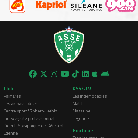
Club
ASSE.TV
Palmarès
Les indémodables
Les ambassadeurs
Match
Centre sportif Robert-Herbin
Magazine
Index égalité professionnel
Légende
L'identité graphique de l'AS Saint-
Boutique
Étienne
Tous les produits