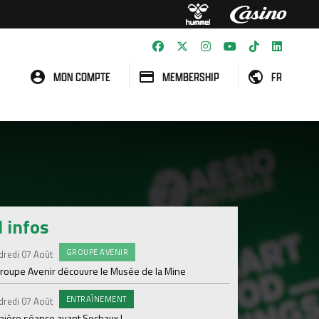
MON COMPTE
MEMBERSHIP
FR
l infos
GROUPE AVENIR
#FCS
dredi 07 Août
Jeudi 06 Août
groupe Avenir découvre le Musée de la Mine
Informations concern
ENTRAÎNEMENT
C
dredi 07 Août
Mercredi 05 Août
nière séance avant Sochaux !
Nouveau renfort pour