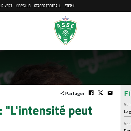
UR-VERT
KIDS'CLUB
STAGES FOOTBALL
STEPH'
Fi
Partager
: "L'intensité peut
Ven
Le 
Ven
Der