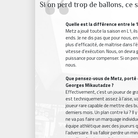
Si on perd trop de ballons, ce
Quelle est la différence entre le 
Metz a joué toute la saison en L1, i
ends. Je ne dis pas que pour nous, en L
plus d’efficacité, de maîtrise dans l
vitesse d’exécution. Nous, on devra 
puissance pour compenser. Si on perd
nous.
Que pensez-vous de Metz, porté d
Georges Mikautadze ?
Effectivement, c’est un joueur de gr
est techniquement assez à l’aise, va 
joueur rare capable de mettre des but
derniers mois. Un plan contre lui ? Il
ne va pas faire un marquage individu
équipe athlétique avec des joueurs qu
l’adversaire. Il va falloir perdre un 