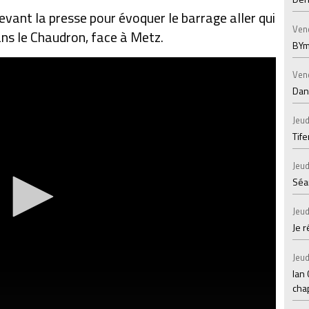
evant la presse pour évoquer le barrage aller qui
Ven
dans le Chaudron, face à Metz.
BYm
Ven
Dans
Jeud
Tif
Jeud
Séan
Jeud
Je 
Jeud
Ian
chap