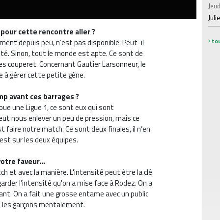
Jeud
Juli
 pour cette rencontre aller ?
tou
nement depuis peu, n’est pas disponible. Peut-il
ité. Sinon, tout le monde est apte. Ce sont de
s couperet. Concernant Gautier Larsonneur, le
e à gérer cette petite gêne.
mp avant ces barrages ?
joue une Ligue 1, ce sont eux qui sont
eut nous enlever un peu de pression, mais ce
t faire notre match. Ce sont deux finales, il n’en
n est sur les deux équipes.
votre faveur…
ch et avec la manière. L'intensité peut être la clé
 garder l’intensité qu'on a mise face à Rodez. On a
lant. On a fait une grosse entame avec un public
dé les garçons mentalement.