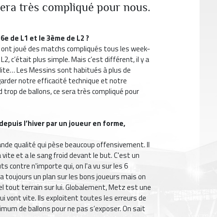
 sera très compliqué pour nous.
16e de L1 et le 3ème de L2 ?
ls ont joué des matchs compliqués tous les week-
2, c’était plus simple. Mais c’est différent, il y a
’élite… Les Messins sont habitués à plus de
garder notre efficacité technique et notre
 trop de ballons, ce sera très compliqué pour
epuis l’hiver par un joueur en forme,
ande qualité qui pèse beaucoup offensivement. Il
vite et a le sang froid devant le but. C'est un
s contre n'importe qui, on l'a vu sur les 6
 y a toujours un plan sur les bons joueurs mais on
el tout terrain sur lui. Globalement, Metz est une
i vont vite. Ils exploitent toutes les erreurs de
minimum de ballons pour ne pas s’exposer. On sait