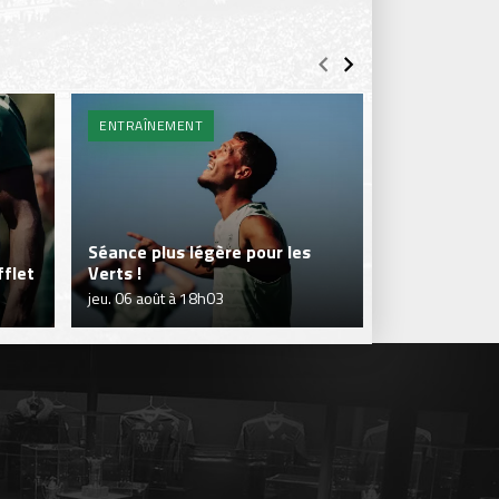
ENTRAÎNEMENT
BILLETTERIE 
Séance plus légère pour les
flet
Verts !
Je réserve m
jeu. 06 août à 18h03
jeu. 06 août à 