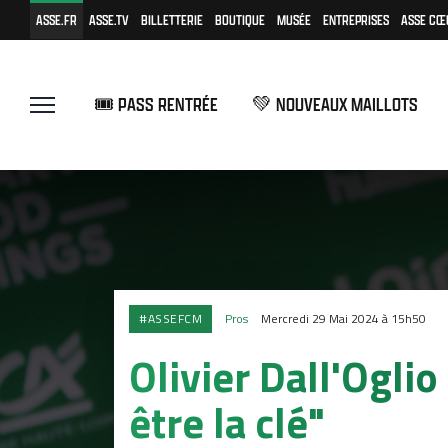
ASSE.FR
ASSE.TV
BILLETTERIE
BOUTIQUE
MUSÉE
ENTREPRISES
ASSE CŒ
🎟️ PASS RENTRÉE
💚 NOUVEAUX MAILLOTS
#ASSEFCM
Pros
Mercredi 29 Mai 2024 à 15h50
Olivier Dall'Oglio 
être la clé"