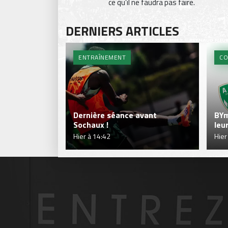
ce qu’il ne faudra pas faire.
DERNIERS ARTICLES
ENTRAÎNEMENT
CO
Dernière séance avant
BYm
Sochaux !
leu
Hier à 14:42
Hier