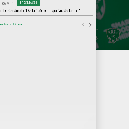
#FCSMASSE
i 06 Août
Dimanche 02 Août
en Le Cardinal : "De la fraîcheur qui fait du bien !"
Le point sur l'effecti
s les articles