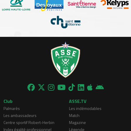
Club
ASSE.TV
Palmarès
Les indémodables
Les ambassadeurs
Match
Centre sportif Robert-Herbin
Magazine
Index égalité professionnel
Légende