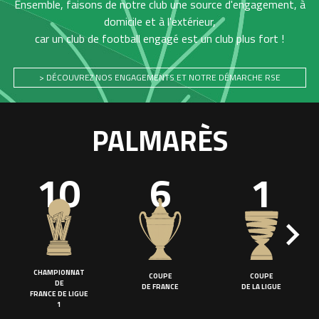
Ensemble, faisons de notre club une source d'engagement, à
domicile et à l'extérieur,
car un club de football engagé est un club plus fort !
> DÉCOUVREZ NOS ENGAGEMENTS ET NOTRE DÉMARCHE RSE
PALMARÈS
10
6
1
CHAMPIONNAT
COUPE
COUPE
DE
DE FRANCE
DE LA LIGUE
FRANCE DE LIGUE
1