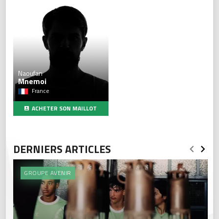
Naoufan
Mnemoi
France
ACHETER SON MAILLOT
DERNIERS ARTICLES
GROUPE AVENIR