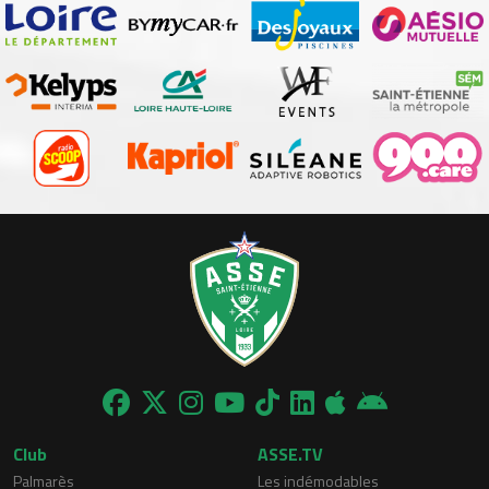
Club
ASSE.TV
Palmarès
Les indémodables