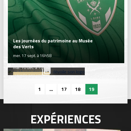
Les journées du patrimoine au Musée
des Verts
mer. 17 sept. à 16h58
Le Musée des Verts dévoile son logo
mar. 10 déc. à 15h56
MUSÉE DES VERTS
1
...
17
18
19
EXPÉRIENCES