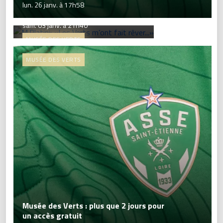
M.Platini: «Les Verts m’ont fait
lun. 26 janv. à 17h58
rêver...»
sam. 03 janv. à 21h40
MUSÉE DES VERTS
MUSÉE DES VERTS
Musée des Verts : plus que 2 jours pour
un accès gratuit