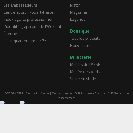
Les ambassadeurs
Match
Centre sportif Robert-Herbin
Magazine
Index égalité professionnel
Légende
L'identité graphique de l'AS Saint-
Boutique
Étienne
Tous les produits
Le cinquantenaire de 76
Nouveautés
Billetterie
Matchs de l'ASSE
Musée des Verts
Visite du stade
© 2026 / ASSE - Tous droits réservés |
Mentions légales
|
Politique de confidentialité
|
Préférences de
consentement