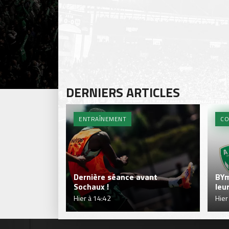
DERNIERS ARTICLES
ENTRAÎNEMENT
CO
Dernière séance avant
BYm
Sochaux !
leu
Hier à 14:42
Hier