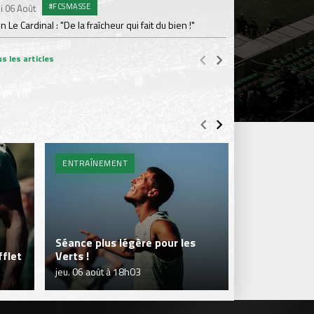
#FCSMASSE
i 06 Août
Dimanche 02 Août
en Le Cardinal : "De la fraîcheur qui fait du bien !"
Le point sur l'effecti
s les articles
ENTRAÎNEMENT
BILLETTERIE 
Séance plus légère pour les
flet
Verts !
Je réserve m
jeu. 06 août à 18h03
jeu. 06 août à 