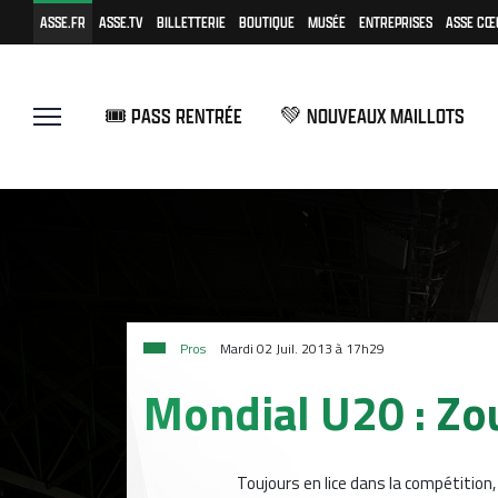
ASSE.FR
ASSE.TV
BILLETTERIE
BOUTIQUE
MUSÉE
ENTREPRISES
ASSE CŒ
🎟️ PASS RENTRÉE
💚 NOUVEAUX MAILLOTS
Pros
Mardi 02 Juil. 2013 à 17h29
Mondial U20 : Zo
Toujours en lice dans la compétitio