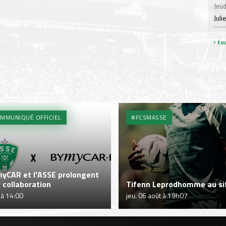
Jeud
Juli
tou
MMUNIQUÉ OFFICIEL
#FCSMASSE
yCAR et l'ASSE prolongent
r collaboration
Tifenn Leprodhomme au sif
 à 14:00
jeu. 06 août à 19h07