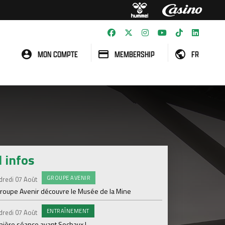
MON COMPTE
MEMBERSHIP
FR
l infos
GROUPE AVENIR
#FCS
dredi 07 Août
Jeudi 06 Août
groupe Avenir découvre le Musée de la Mine
Informations concern
ENTRAÎNEMENT
C
dredi 07 Août
Mercredi 05 Août
nière séance avant Sochaux !
Nouveau renfort pour