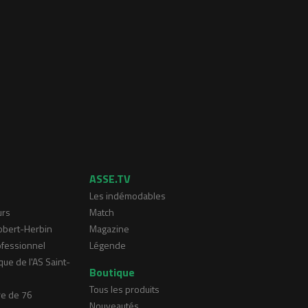
ASSE.TV
Les indémodables
urs
Match
Robert-Herbin
Magazine
ofessionnel
Légende
que de l'AS Saint-
Boutique
Tous les produits
re de 76
Nouveautés