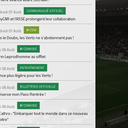
pour Lamine Sonko
COMMUNIQUÉ OFFICIEL
dredi 07 Août
PRO
Mardi 04 Août
yCAR et l'ASSE prolongent leur collaboration
Dans les coulisses 
#FCSM
dredi 07 Août
MED
Mardi 04 Août
 le Doubs, les Verts ne s'abstiennent pas !
Les backstages du m
#FCSMASSE
i 06 Août
GROU
Lundi 03 Août
enn Leprodhomme au sifflet
Les Verts sur le po
ENTRAÎNEMENT
Ploufragan
i 06 Août
ce plus légère pour les Verts !
AGE
Lundi 03 Août
BILLETTERIE OFFICIELLE
Le programme de la 
i 06 Août
réserve mon Pass Rentrée !
#FCS
Lundi 03 Août
#FCSMASSE
Parcage complet pou
i 06 Août
 Cathro : "Embarquer tout le monde dans ce nouveau
#ASS
Lundi 03 Août
itre"
Le dernier match de