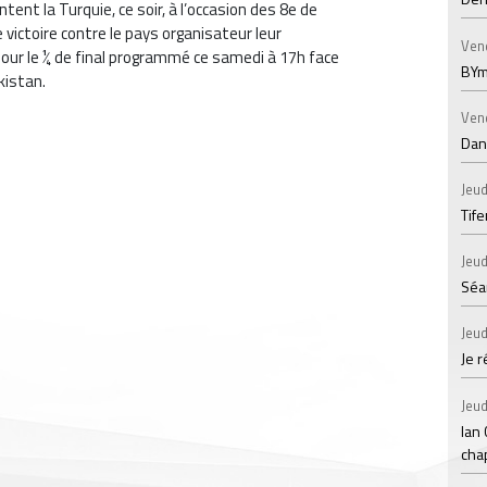
ent la Turquie, ce soir, à l’occasion des 8e de
victoire contre le pays organisateur leur
Ven
 pour le ¼ de final programmé ce samedi à 17h face
BYm
kistan.
Ven
Dans
Jeud
Tif
Jeud
Séan
Jeud
Je 
Jeud
Ian
chap