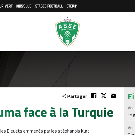
UR-VERT
KIDS'CLUB
STAGES FOOTBALL
STEPH'
Fi
Partager
uma face à la Turquie
Ven
Le 
Ven
n, les Bleuets emmenés par les stéphanois Kurt
Der